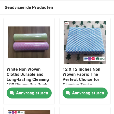
Geadviseerde Producten
White Non Woven
12 X 12 Inches Non
Cloths Durable and
Woven Fabric The
Long-lasting Cleaning
Perfect Choice for
Thuis
100 Pieces Per Pack
Cleaning Tasks
Aanvraag sturen
Aanvraag sturen
Producten
Over ons