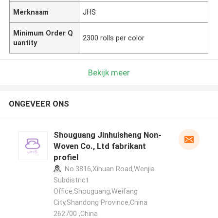
Merknaam
JHS
Minimum Order Q
2300 rolls per color
uantity
Bekijk meer
ONGEVEER ONS
Shouguang Jinhuisheng Non-
Woven Co., Ltd fabrikant
profiel
No.3816,Xihuan Road,Wenjia
Subdistrict
Office,Shouguang,Weifang
City,Shandong Province,China
262700 ,China