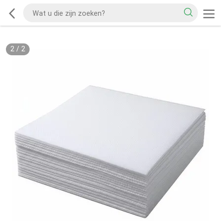
2
/
2