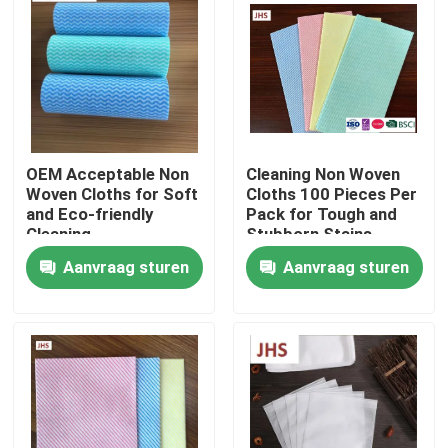
Fabriekstocht
Kwaliteitscontrole
OEM Acceptable Non
Cleaning Non Woven
Neem contact met ons op
Woven Cloths for Soft
Cloths 100 Pieces Per
and Eco-friendly
Pack for Tough and
Cleaning
Stubborn Stains
Nieuws
Aanvraag sturen
Aanvraag sturen
Vraag een offerte
Andere artikelen van textiel
niet-geweven jumbo rollen