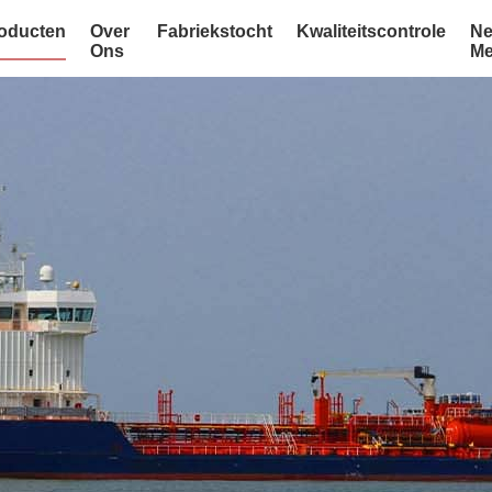
oducten
Over
Fabriekstocht
Kwaliteitscontrole
Ne
Ons
Me