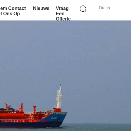
Dutch
em Contact
Nieuws
Vraag
t Ons Op
Een
Offerte