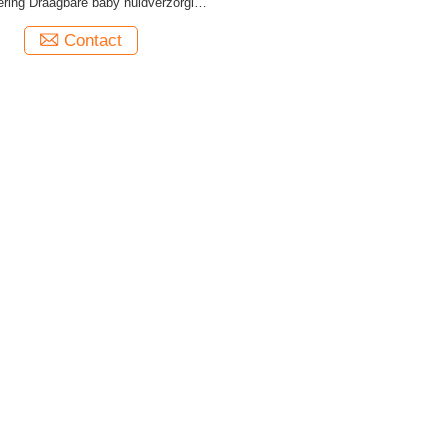
ering Draagbare baby huidverzorging
vochtzuigdoekjes
Contact