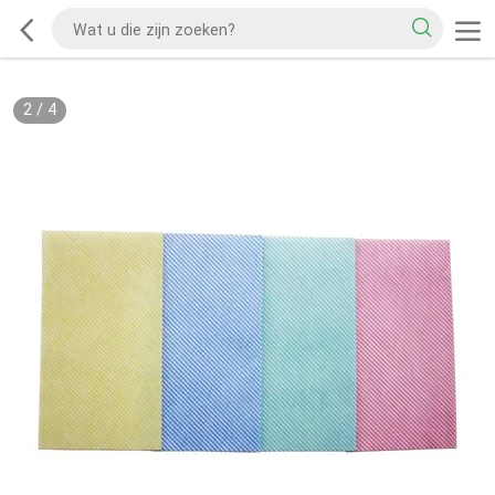
2
/
4