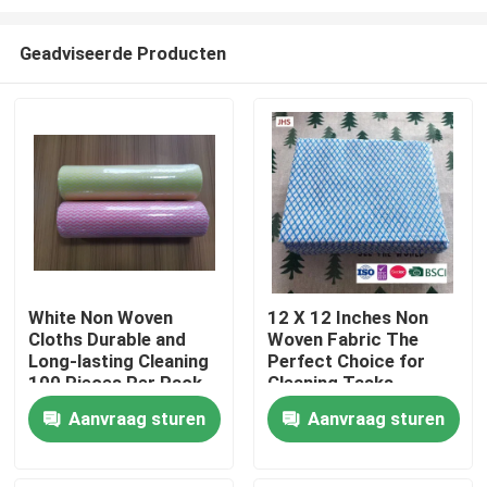
Geadviseerde Producten
White Non Woven
12 X 12 Inches Non
Cloths Durable and
Woven Fabric The
Thuis
Long-lasting Cleaning
Perfect Choice for
100 Pieces Per Pack
Cleaning Tasks
Producten
Aanvraag sturen
Aanvraag sturen
Over ons