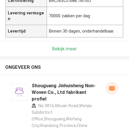
Certificering
BRC/BSCI/SMETA/ISO
Levering vermoge
70000 zakken per dag
n
Levertijd
Binnen 30 dagen, onderhandelbaar.
Bekijk meer
ONGEVEER ONS
Shouguang Jinhuisheng Non-
Woven Co., Ltd fabrikant
profiel
No.3816,Xihuan Road,Wenjia
Subdistrict
Office,Shouguang,Weifang
City,Shandong Province,China