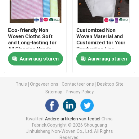
Niet-geweven Lijstdoek
Eco-friendly Non
Customized Non
Huishoudelijke schoonmaaklakken
Woven Cloths Soft
Woven Material and
and Long-lasting for
Customized for Your
All Cleaning Needs
Production Line
Efficiency
Spunlace het Schoonmaken veegt af
Aanvraag sturen
Aanvraag sturen
Zware industriële doekjes
Thuis
Ongeveer ons
Contacteer ons
Desktop Site
Sitemap
Privacy Policy
Het beschikbare Schoonmaken veegt af
Wippers voor de voedingssector
Kwaliteit
Andere artikelen van textiel
China
Fabriek.Copyright © 2026 Shouguang
Jinhuisheng Non-Woven Co., Ltd. All Rights
Keukendoeken voor eenmalig gebruik
Reserved.