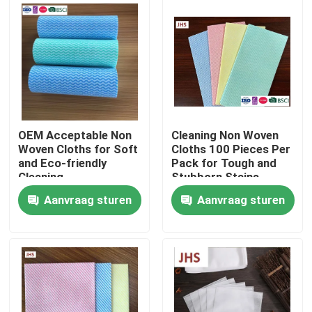
Fabriekstocht
Kwaliteitscontrole
Neem contact met ons op
OEM Acceptable Non
Cleaning Non Woven
Woven Cloths for Soft
Cloths 100 Pieces Per
and Eco-friendly
Pack for Tough and
Nieuws
Cleaning
Stubborn Stains
Aanvraag sturen
Aanvraag sturen
Vraag een offerte
Andere artikelen van textiel
niet-geweven jumbo rollen