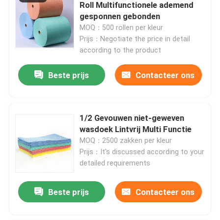
Roll Multifunctionele ademend
gesponnen gebonden
Fabriekstocht
MOQ：500 rollen per kleur
Prijs：Negotiate the price in detail
according to the product
Kwaliteitscontrole
Beste prijs
Contacteer ons
Neem contact met ons op
1/2 Gevouwen niet-geweven
Nieuws
wasdoek Lintvrij Multi Functie
MOQ：2500 zakken per kleur
Vraag een offerte
Prijs：It's discussed according to your
detailed requirements
Andere artikelen van textiel
Beste prijs
Contacteer ons
niet-geweven jumbo rollen