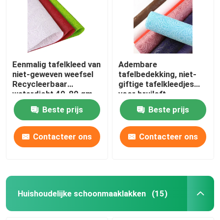
Eenmalig tafelkleed van
Adembare
niet-geweven weefsel
tafelbedekking, niet-
Recycleerbaar
giftige tafelkleedjes
waterdicht 40-80 gm
voor bruiloft.
Beste prijs
Beste prijs
Contacteer ons
Contacteer ons
Huishoudelijke schoonmaaklakken
(15)