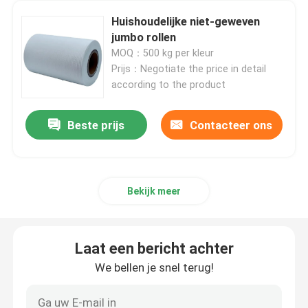
Huishoudelijke niet-geweven
Niet-geweven Lijstdoek
jumbo rollen
MOQ：500 kg per kleur
Prijs：Negotiate the price in detail
Huishoudelijke schoonmaaklakken
according to the product
Spunlace het Schoonmaken veegt af
Beste prijs
Contacteer ons
Zware industriële doekjes
Bekijk meer
Het beschikbare Schoonmaken veegt af
Laat een bericht achter
Wippers voor de voedingssector
We bellen je snel terug!
Keukendoeken voor eenmalig gebruik