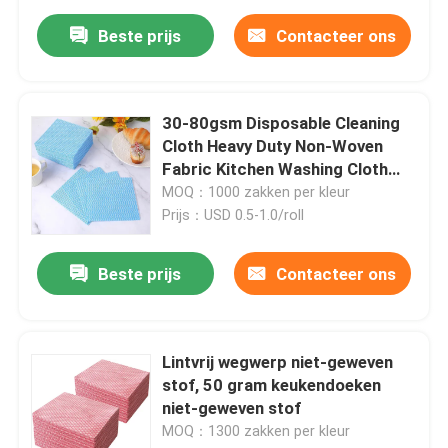
Beste prijs
Contacteer ons
30-80gsm Disposable Cleaning
Cloth Heavy Duty Non-Woven
Fabric Kitchen Washing Cloth
Multi-Use Absorbent Dish
MOQ：1000 zakken per kleur
Towels Blue Cleaning Rags
Prijs：USD 0.5-1.0/roll
Beste prijs
Contacteer ons
Lintvrij wegwerp niet-geweven
stof, 50 gram keukendoeken
niet-geweven stof
MOQ：1300 zakken per kleur