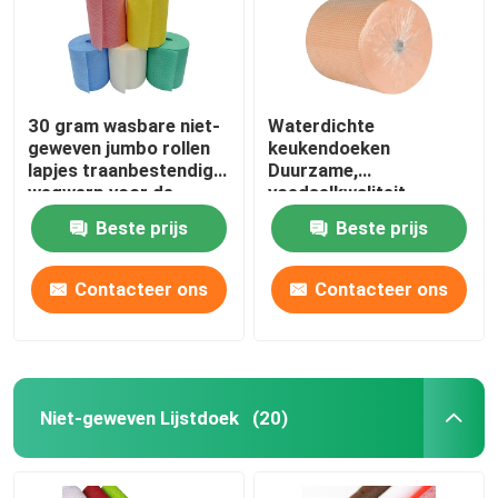
30 gram wasbare niet-
Waterdichte
geweven jumbo rollen
keukendoeken
lapjes traanbestendig
Duurzame,
wegwerp voor de
voedselkwaliteit
keuken
wegwerphanddoeken
Beste prijs
Beste prijs
Contacteer ons
Contacteer ons
Niet-geweven Lijstdoek
(20)