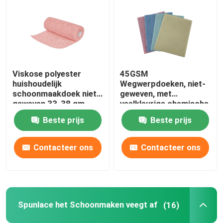
Viskose polyester
45GSM
huishoudelijk
Wegwerpdoeken, niet-
schoonmaakdoek niet-
geweven, met
geweven 33-38 gm
veelkleurige chemische
bindingen
Beste prijs
Beste prijs
Contacteer ons
Contacteer ons
Spunlace het Schoonmaken veegt af
(16)