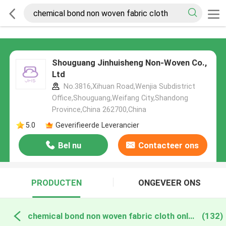
Shouguang Jinhuisheng Non-Woven Co.,
Ltd
No.3816,Xihuan Road,Wenjia Subdistrict
Office,Shouguang,Weifang City,Shandong
Province,China 262700,China
5.0
Geverifieerde Leverancier
Bel nu
Contacteer ons
PRODUCTEN
ONGEVEER ONS
chemical bond non woven fabric cloth online fabricage
(132)