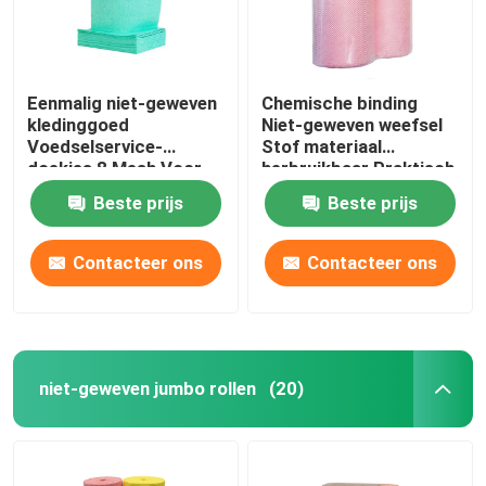
Eenmalig niet-geweven
Chemische binding
kledinggoed
Niet-geweven weefsel
Voedselservice-
Stof materiaal
doekjes 8 Mesh Voor
herbruikbaar Praktisch
schotel
Beste prijs
Beste prijs
Contacteer ons
Contacteer ons
niet-geweven jumbo rollen
(20)