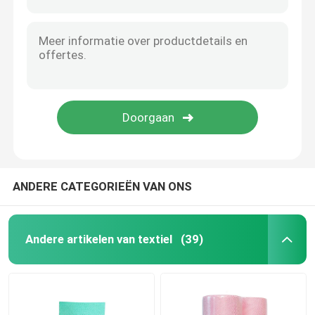
Eenmalig salontawel
Weedbestrijdingsstof
Vlies tegen vorst
Gewasbeschermingszak
ANDERE CATEGORIEËN VAN ONS
nat veegt af
Andere artikelen van textiel
(39)