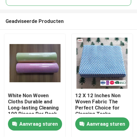
Geadviseerde Producten
White Non Woven
12 X 12 Inches Non
Thuis
Cloths Durable and
Woven Fabric The
Long-lasting Cleaning
Perfect Choice for
100 Pieces Per Pack
Cleaning Tasks
Producten
Aanvraag sturen
Aanvraag sturen
Over ons