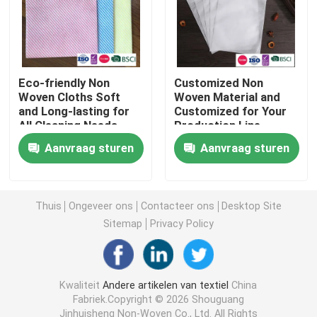
Niet-geweven Lijstdoek
Huishoudelijke schoonmaaklakken
Eco-friendly Non
Customized Non
Woven Cloths Soft
Woven Material and
and Long-lasting for
Customized for Your
All Cleaning Needs
Production Line
Spunlace het Schoonmaken veegt af
Efficiency
Aanvraag sturen
Aanvraag sturen
Zware industriële doekjes
Thuis
Ongeveer ons
Contacteer ons
Desktop Site
Het beschikbare Schoonmaken veegt af
Sitemap
Privacy Policy
Wippers voor de voedingssector
Kwaliteit
Andere artikelen van textiel
China
Fabriek.Copyright © 2026 Shouguang
Keukendoeken voor eenmalig gebruik
Jinhuisheng Non-Woven Co., Ltd. All Rights