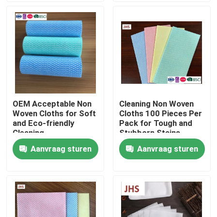
Fabriekstocht
Kwaliteitscontrole
Neem contact met ons op
OEM Acceptable Non
Cleaning Non Woven
Woven Cloths for Soft
Cloths 100 Pieces Per
Nieuws
and Eco-friendly
Pack for Tough and
Cleaning
Stubborn Stains
Aanvraag sturen
Aanvraag sturen
Vraag een offerte
Andere artikelen van textiel
niet-geweven jumbo rollen