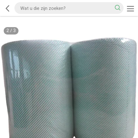
2
/
3