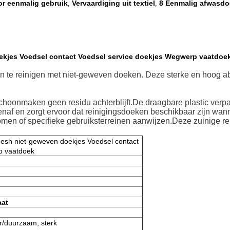
or eenmalig gebruik
Vervaardiging uit textiel
8 Eenmalig afwasdo
,
,
ekjes Voedsel contact Voedsel service doekjes Wegwerp vaatdoe
kken te reinigen met niet-geweven doeken. Deze sterke en hoog 
schoonmaken geen residu achterblijft.De draagbare plastic ver
naf en zorgt ervoor dat reinigingsdoeken beschikbaar zijn wan
men of specifieke gebruiksterreinen aanwijzen.Deze zuinige re
mesh niet-geweven doekjes Voedsel contact
p vaatdoek
at
ar/duurzaam, sterk