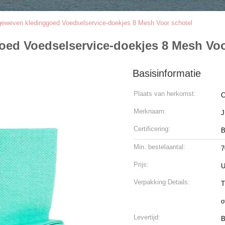
geweven kledinggoed Voedselservice-doekjes 8 Mesh Voor schotel
oed Voedselservice-doekjes 8 Mesh Voo
Basisinformatie
Plaats van herkomst:
C
Merknaam:
Certificering:
B
Min. bestelaantal:
7
Prijs:
U
Verpakking Details:
T
o
Levertijd:
B