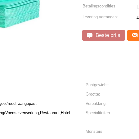
Betalingscondities:
L
Levering vermogen:
4
Beste prijs
Puntgewicht:
Grootte:
/geel/rood, aangepast
Verpakking:
ng/Voedselverwerking,Restaurant,Hotel
Specialiteiten:
Monsters: