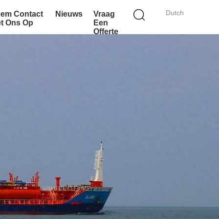
Dutch
em Contact
Nieuws
Vraag
t Ons Op
Een
Offerte