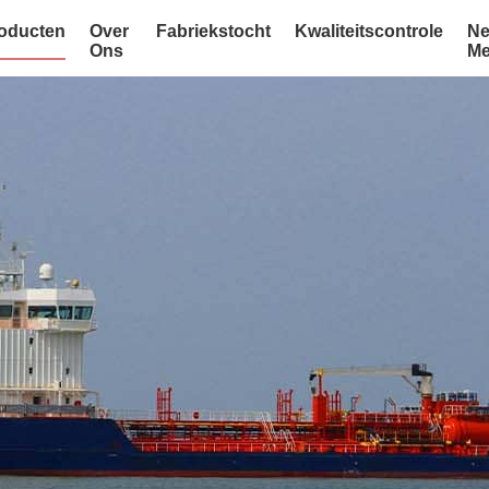
oducten
Over
Fabriekstocht
Kwaliteitscontrole
Ne
Ons
Me