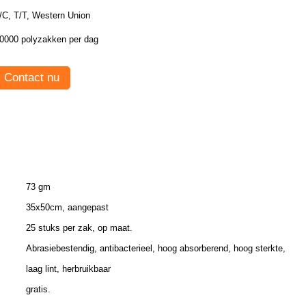
/C, T/T, Western Union
0000 polyzakken per dag
Contact nu
73 gm
35x50cm, aangepast
25 stuks per zak, op maat.
Abrasiebestendig, antibacterieel, hoog absorberend, hoog sterkte,
laag lint, herbruikbaar
gratis.