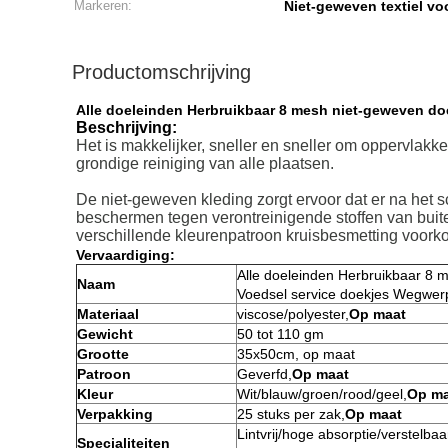
Markeren:
Niet-geweven textiel vo
Productomschrijving
Alle doeleinden Herbruikbaar 8 mesh niet-geweven do
Beschrijving:
Het is makkelijker, sneller en sneller om oppervla
grondige reiniging van alle plaatsen.
De niet-geweven kleding zorgt ervoor dat er na het 
beschermen tegen verontreinigende stoffen van buite
verschillende kleurenpatroon kruisbesmetting voorko
Vervaardiging:
Alle doeleinden Herbruikbaar 8 
Naam
Voedsel service doekjes Wegwer
Materiaal
viscose/polyester,
Op maat
Gewicht
50 tot 110 gm
Grootte
35x50cm, op maat
Patroon
Geverfd,
Op maat
Kleur
Wit/blauw/groen/rood/geel,
Op ma
Verpakking
25 stuks per zak,
Op maat
Lintvrij/hoge absorptie/verstelba
Specialiteiten