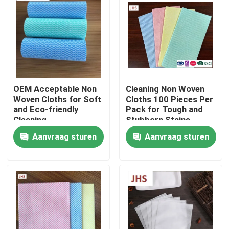
Fabriekstocht
Kwaliteitscontrole
OEM Acceptable Non
Cleaning Non Woven
Neem contact met ons op
Woven Cloths for Soft
Cloths 100 Pieces Per
and Eco-friendly
Pack for Tough and
Cleaning
Stubborn Stains
Nieuws
Aanvraag sturen
Aanvraag sturen
Vraag een offerte
Andere artikelen van textiel
niet-geweven jumbo rollen