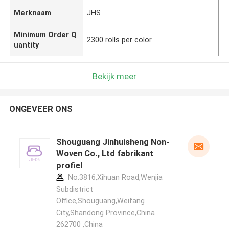
Merknaam
JHS
Minimum Order Q
2300 rolls per color
uantity
Bekijk meer
ONGEVEER ONS
Shouguang Jinhuisheng Non-
Woven Co., Ltd fabrikant
profiel
No.3816,Xihuan Road,Wenjia
Subdistrict
Office,Shouguang,Weifang
City,Shandong Province,China
262700 ,China