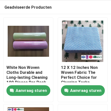
Geadviseerde Producten
White Non Woven
12 X 12 Inches Non
Cloths Durable and
Woven Fabric The
Long-lasting Cleaning
Perfect Choice for
Thuis
100 Pieces Per Pack
Cleaning Tasks
Aanvraag sturen
Aanvraag sturen
Producten
Over ons