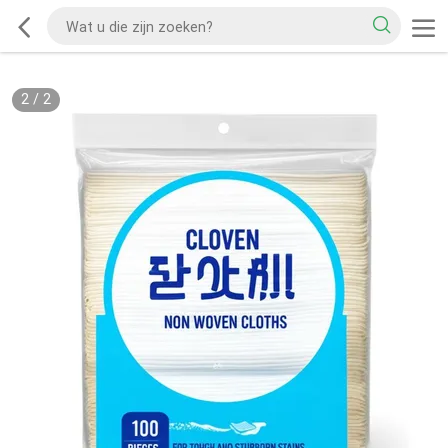
2
/
2