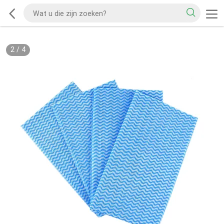
2
/
4