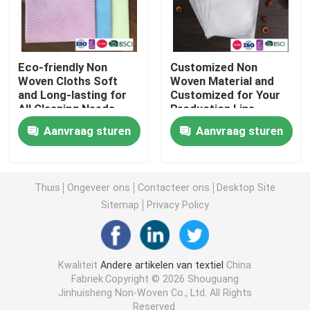
Niet-geweven Lijstdoek
Eco-friendly Non
Customized Non
Huishoudelijke schoonmaaklakken
Woven Cloths Soft
Woven Material and
and Long-lasting for
Customized for Your
All Cleaning Needs
Production Line
Efficiency
Spunlace het Schoonmaken veegt af
Aanvraag sturen
Aanvraag sturen
Zware industriële doekjes
Thuis
Ongeveer ons
Contacteer ons
Desktop Site
Sitemap
Privacy Policy
Het beschikbare Schoonmaken veegt af
Wippers voor de voedingssector
Kwaliteit
Andere artikelen van textiel
China
Fabriek.Copyright © 2026 Shouguang
Jinhuisheng Non-Woven Co., Ltd. All Rights
Keukendoeken voor eenmalig gebruik
Reserved.