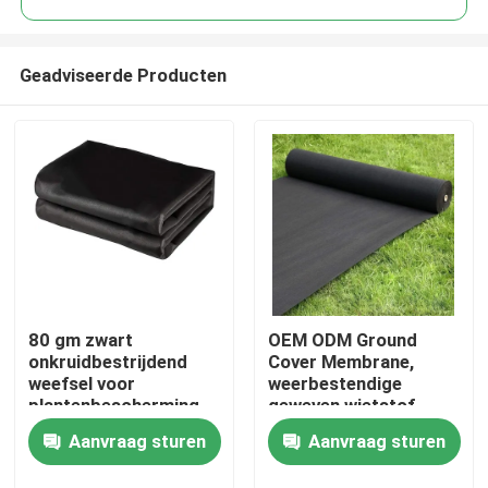
Geadviseerde Producten
80 gm zwart
OEM ODM Ground
Thuis
onkruidbestrijdend
Cover Membrane,
weefsel voor
weerbestendige
plantenbescherming
geweven wietstof
Producten
Aanvraag sturen
Aanvraag sturen
Over ons