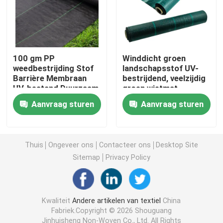
Niet-geweven Lijstdoek
Huishoudelijke schoonmaaklakken
100 gm PP
Winddicht groen
weedbestrijding Stof
landschapsstof UV-
Barrière Membraan
bestrijdend, veelzijdig
UV-bestand Duurzaam
groen wietmat.
Spunlace het Schoonmaken veegt af
Aanvraag sturen
Aanvraag sturen
Zware industriële doekjes
Thuis
Ongeveer ons
Contacteer ons
Desktop Site
Het beschikbare Schoonmaken veegt af
Sitemap
Privacy Policy
Wippers voor de voedingssector
Kwaliteit
Andere artikelen van textiel
China
Fabriek.Copyright © 2026 Shouguang
Keukendoeken voor eenmalig gebruik
Jinhuisheng Non-Woven Co., Ltd. All Rights