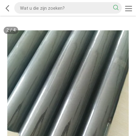
2
/
4