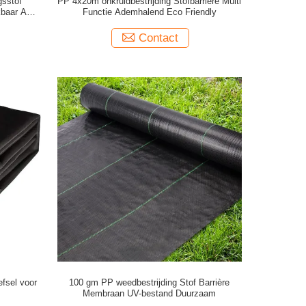
gsstof
PP 4x20m onkruidbestrijding Stofbarrière Multi
baar Anti
Functie Ademhalend Eco Friendly
Contact
fsel voor
100 gm PP weedbestrijding Stof Barrière
Membraan UV-bestand Duurzaam