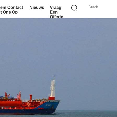
Dutch
em Contact
Nieuws
Vraag
t Ons Op
Een
Offerte