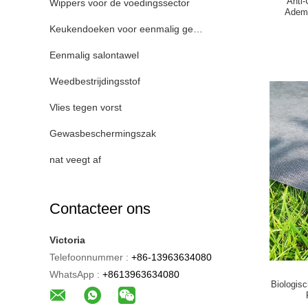
Anti-
Wippers voor de voedingssector
Ademh
Keukendoeken voor eenmalig gebruik
Eenmalig salontawel
Weedbestrijdingsstof
Vlies tegen vorst
Gewasbeschermingszak
nat veegt af
Contacteer ons
Victoria
Telefoonnummer :
+86-13963634080
WhatsApp :
+8613963634080
Biologisc