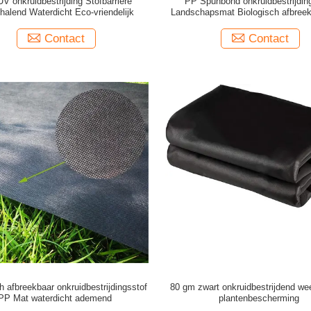
UV onkruidbestrijding Stofbarrière
PP Spunbond onkruidbestrijdin
alend Waterdicht Eco-vriendelijk
Landschapsmat Biologisch afbreek
UV
Contact
Contact
h afbreekbaar onkruidbestrijdingsstof
80 gm zwart onkruidbestrijdend wee
PP Mat waterdicht ademend
plantenbescherming