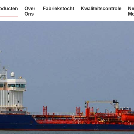
oducten
Over
Fabriekstocht
Kwaliteitscontrole
Ne
Ons
Me