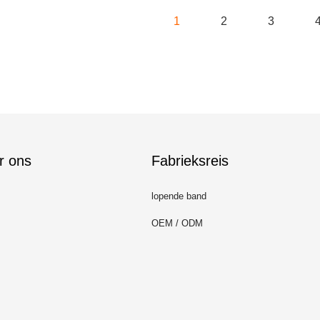
1
2
3
r ons
Fabrieksreis
lopende band
OEM / ODM