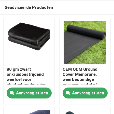
Geadviseerde Producten
80 gm zwart
OEM ODM Ground
onkruidbestrijdend
Cover Membrane,
weefsel voor
weerbestendige
Thuis
plantenbescherming
geweven wietstof
Aanvraag sturen
Aanvraag sturen
Producten
Over ons