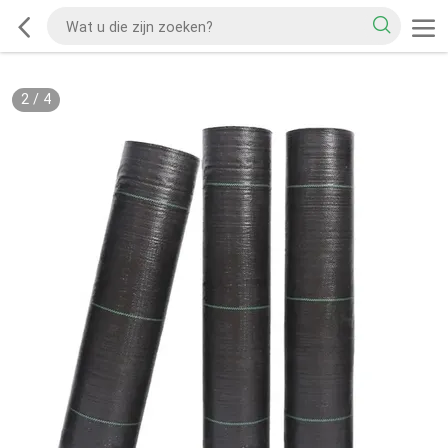
2
/
4