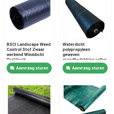
Fabriekstocht
Kwaliteitscontrole
BSCI Landscape Weed
Waterdicht
Neem contact met ons op
Control Stof Zwaar
polypropyleen
werkend Winddicht
geweven
Praktisch
grondbedekking rollen
Nieuws
niet-toxisch 2x20m
Aanvraag sturen
Aanvraag sturen
Vraag een offerte
Andere artikelen van textiel
niet-geweven jumbo rollen