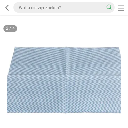
2
/
4