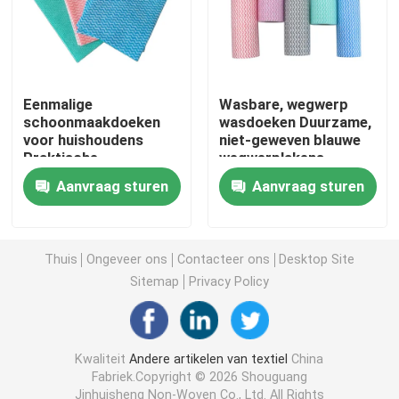
Niet-geweven Lijstdoek
Huishoudelijke schoonmaaklakken
Eenmalige
Wasbare, wegwerp
schoonmaakdoeken
wasdoeken Duurzame,
voor huishoudens
niet-geweven blauwe
Praktische
wegwerplakens
Spunlace het Schoonmaken veegt af
multifunctie
Aanvraag sturen
Aanvraag sturen
Zware industriële doekjes
Thuis
Ongeveer ons
Contacteer ons
Desktop Site
Het beschikbare Schoonmaken veegt af
Sitemap
Privacy Policy
Wippers voor de voedingssector
Kwaliteit
Andere artikelen van textiel
China
Fabriek.Copyright © 2026 Shouguang
Keukendoeken voor eenmalig gebruik
Jinhuisheng Non-Woven Co., Ltd. All Rights