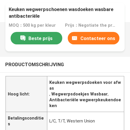
Keuken wegwerpschoenen wasdoeken wasbare
antibacteriële
MOQ：500 kg per kleur
Prijs：Negotiate the price in detail according to the product
Beste prijs
Contacteer ons
PRODUCTOMSCHRIJVING
Keuken wegwerpsdoeken voor afw
as
Hoog licht:
,
Wegwerpsdoekjes Wasbaar
,
Antibacteriële wegwerpkeukendoe
ken
Betalingsconditie
L/C, T/T, Western Union
s