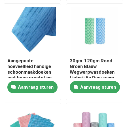
Fabriekstocht
Kwaliteitscontrole
Neem contact met ons op
Aangepaste
30gm-120gm Rood
hoeveelheid handige
Groen Blauw
Nieuws
schoonmaakdoeken
Wegwerpwasdoeken
met hoge prestaties
Lintvrij En Duurzaam
en 2 jaar houdbaarheid
Voor Zware Reiniging
Aanvraag sturen
Aanvraag sturen
Vraag een offerte
Andere artikelen van textiel
niet-geweven jumbo rollen