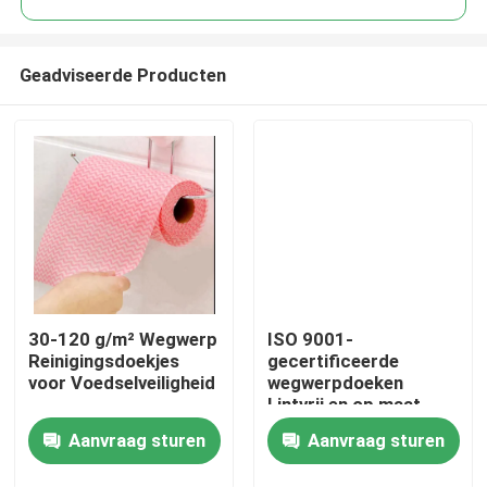
Geadviseerde Producten
30-120 g/m² Wegwerp
ISO 9001-
Thuis
Reinigingsdoekjes
gecertificeerde
voor Voedselveiligheid
wegwerpdoeken
Lintvrij en op maat
Producten
voor optimale
Aanvraag sturen
Aanvraag sturen
reiniging
Over ons