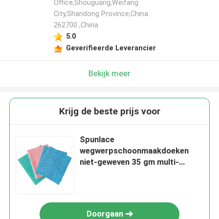
Office,Shouguang,Weifang
City,Shandong Province,China
262700 ,China
5.0
Geverifieerde Leverancier
Bekijk meer
Krijg de beste prijs voor
Spunlace
wegwerpschoonmaakdoeken
niet-geweven 35 gm multi-
purpose
Doorgaan