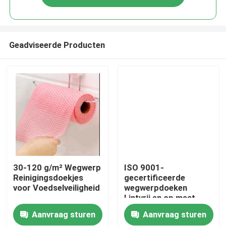
Geadviseerde Producten
Thuis
30-120 g/m² Wegwerp
ISO 9001-
Reinigingsdoekjes
gecertificeerde
voor Voedselveiligheid
wegwerpdoeken
Producten
Lintvrij en op maat
voor optimale
Aanvraag sturen
Aanvraag sturen
reiniging
Over ons