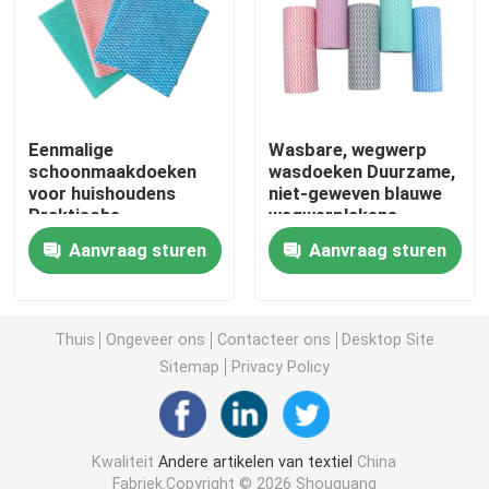
Niet-geweven Lijstdoek
Huishoudelijke schoonmaaklakken
Eenmalige
Wasbare, wegwerp
schoonmaakdoeken
wasdoeken Duurzame,
voor huishoudens
niet-geweven blauwe
Spunlace het Schoonmaken veegt af
Praktische
wegwerplakens
multifunctie
Aanvraag sturen
Aanvraag sturen
Zware industriële doekjes
Het beschikbare Schoonmaken veegt af
Thuis
Ongeveer ons
Contacteer ons
Desktop Site
Sitemap
Privacy Policy
Wippers voor de voedingssector
Kwaliteit
Andere artikelen van textiel
China
Keukendoeken voor eenmalig gebruik
Fabriek.Copyright © 2026 Shouguang