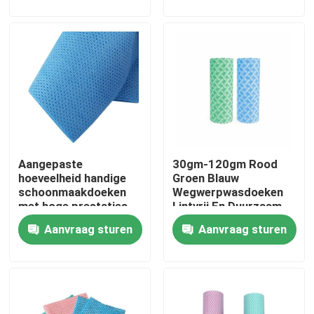
Fabriekstocht
Kwaliteitscontrole
Neem contact met ons op
Aangepaste
30gm-120gm Rood
Nieuws
hoeveelheid handige
Groen Blauw
schoonmaakdoeken
Wegwerpwasdoeken
met hoge prestaties
Lintvrij En Duurzaam
Vraag een offerte
en 2 jaar houdbaarheid
Voor Zware Reiniging
Aanvraag sturen
Aanvraag sturen
Andere artikelen van textiel
niet-geweven jumbo rollen