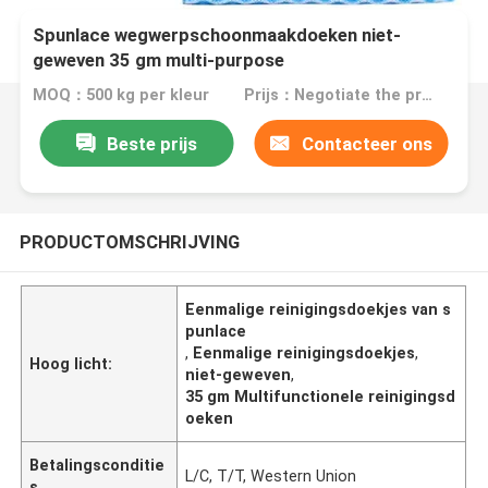
Spunlace wegwerpschoonmaakdoeken niet-
geweven 35 gm multi-purpose
MOQ：500 kg per kleur
Prijs：Negotiate the price in detail according to the product
Beste prijs
Contacteer ons
PRODUCTOMSCHRIJVING
Eenmalige reinigingsdoekjes van s
punlace
,
Eenmalige reinigingsdoekjes
,
Hoog licht:
niet-geweven
,
35 gm Multifunctionele reinigingsd
oeken
Betalingsconditie
L/C, T/T, Western Union
s