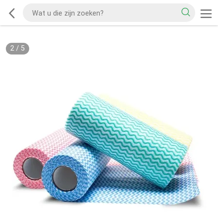
2
/
5