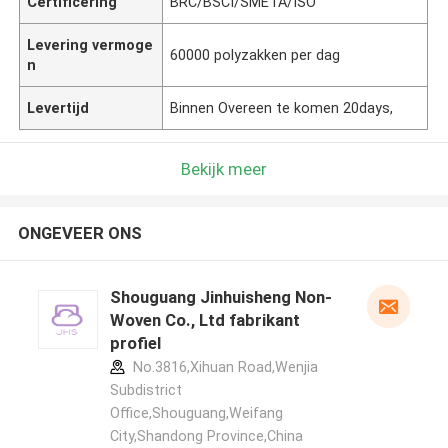
Certificering
BRC/BSCI/SMETA/ISO
Levering vermoge
60000 polyzakken per dag
n
Levertijd
Binnen Overeen te komen 20days,
Bekijk meer
ONGEVEER ONS
Shouguang Jinhuisheng Non-
Woven Co., Ltd fabrikant
profiel
No.3816,Xihuan Road,Wenjia
Subdistrict
Office,Shouguang,Weifang
City,Shandong Province,China