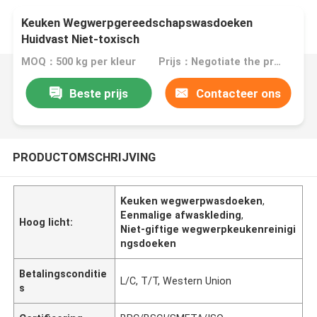
Keuken Wegwerpgereedschapswasdoeken
Huidvast Niet-toxisch
MOQ：500 kg per kleur
Prijs：Negotiate the price in detail according to the product
Beste prijs
Contacteer ons
PRODUCTOMSCHRIJVING
Keuken wegwerpwasdoeken
,
Eenmalige afwaskleding
,
Hoog licht:
Niet-giftige wegwerpkeukenreinigi
ngsdoeken
Betalingsconditie
L/C, T/T, Western Union
s