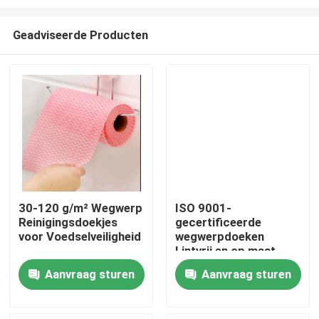
Geadviseerde Producten
30-120 g/m² Wegwerp
ISO 9001-
Reinigingsdoekjes
gecertificeerde
Thuis
voor Voedselveiligheid
wegwerpdoeken
Lintvrij en op maat
voor optimale
Producten
Aanvraag sturen
Aanvraag sturen
reiniging
Over ons