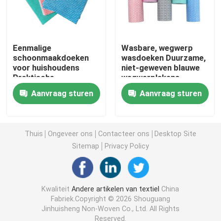
Niet-geweven Lijstdoek
Eenmalige
Wasbare, wegwerp
Huishoudelijke schoonmaaklakken
schoonmaakdoeken
wasdoeken Duurzame,
voor huishoudens
niet-geweven blauwe
Praktische
wegwerplakens
multifunctie
Spunlace het Schoonmaken veegt af
Aanvraag sturen
Aanvraag sturen
Zware industriële doekjes
Thuis
Ongeveer ons
Contacteer ons
Desktop Site
Sitemap
Privacy Policy
Het beschikbare Schoonmaken veegt af
Wippers voor de voedingssector
Kwaliteit
Andere artikelen van textiel
China
Fabriek.Copyright © 2026 Shouguang
Jinhuisheng Non-Woven Co., Ltd. All Rights
Keukendoeken voor eenmalig gebruik
Reserved.