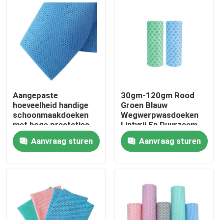
Fabriekstocht
Kwaliteitscontrole
Neem contact met ons op
Aangepaste
30gm-120gm Rood
hoeveelheid handige
Groen Blauw
schoonmaakdoeken
Wegwerpwasdoeken
Nieuws
met hoge prestaties
Lintvrij En Duurzaam
en 2 jaar houdbaarheid
Voor Zware Reiniging
Aanvraag sturen
Aanvraag sturen
Vraag een offerte
Andere artikelen van textiel
niet-geweven jumbo rollen