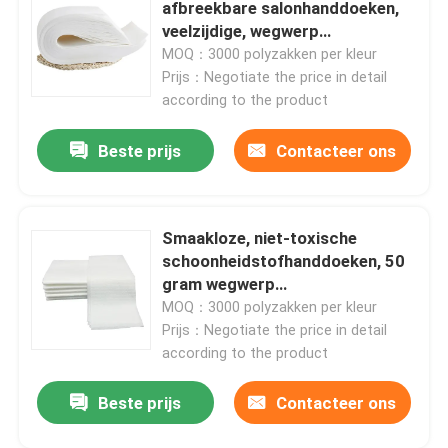
afbreekbare salonhanddoeken,
veelzijdige, wegwerp
gymhanddoeken.
MOQ：3000 polyzakken per kleur
Prijs：Negotiate the price in detail
according to the product
Beste prijs
Contacteer ons
Smaakloze, niet-toxische
schoonheidstofhanddoeken, 50
gram wegwerp
douchehanddoeken
MOQ：3000 polyzakken per kleur
Thuis
Prijs：Negotiate the price in detail
according to the product
Producten
Beste prijs
Contacteer ons
Over ons