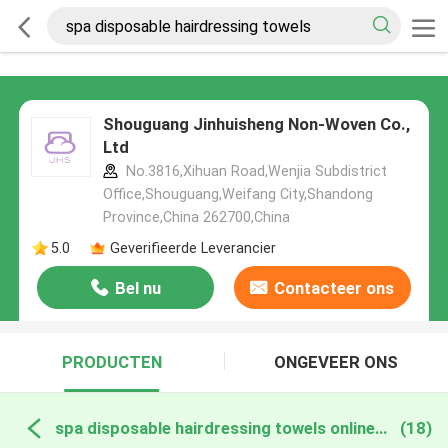
Shouguang Jinhuisheng Non-Woven Co.,
Ltd
No.3816,Xihuan Road,Wenjia Subdistrict
Office,Shouguang,Weifang City,Shandong
Province,China 262700,China
5.0
Geverifieerde Leverancier
Bel nu
Contacteer ons
PRODUCTEN
ONGEVEER ONS
spa disposable hairdressing towels online fabricage
(18)