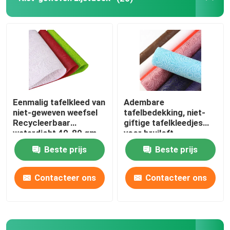
Eenmalig tafelkleed van
Adembare
niet-geweven weefsel
tafelbedekking, niet-
Recycleerbaar
giftige tafelkleedjes
waterdicht 40-80 gm
voor bruiloft.
Beste prijs
Beste prijs
Contacteer ons
Contacteer ons