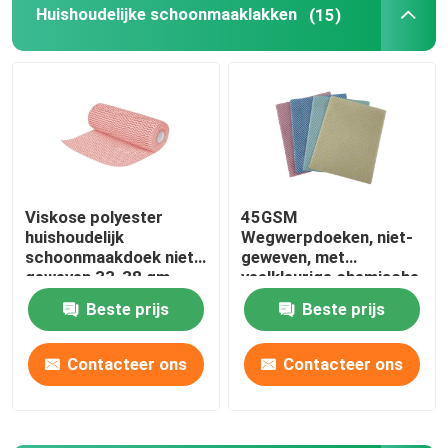
Huishoudelijke schoonmaaklakken
(15)
Viskose polyester
45GSM
huishoudelijk
Wegwerpdoeken, niet-
schoonmaakdoek niet-
geweven, met
geweven 33-38 gm
veelkleurige chemische
bindingen
Beste prijs
Beste prijs
Contacteer ons
Contacteer ons