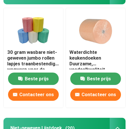
30 gram wasbare niet-
Waterdichte
geweven jumbo rollen
keukendoeken
lapjes traanbestendig
Duurzame,
wegwerp voor de
voedselkwaliteit
keuken
wegwerphanddoeken
Beste prijs
Beste prijs
Contacteer ons
Contacteer ons
Niet-geweven Lijstdoek
(20)