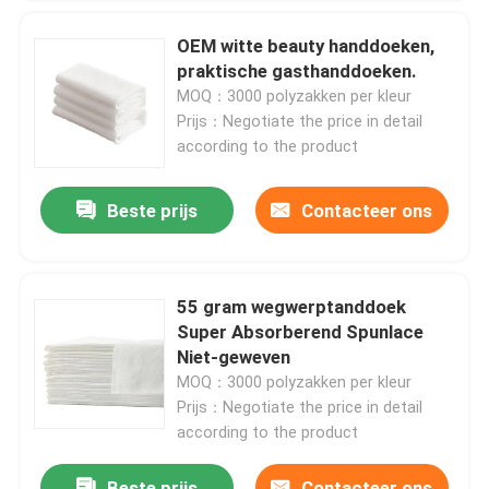
OEM witte beauty handdoeken,
Fabriekstocht
praktische gasthanddoeken.
MOQ：3000 polyzakken per kleur
Prijs：Negotiate the price in detail
Kwaliteitscontrole
according to the product
Neem contact met ons op
Beste prijs
Contacteer ons
Nieuws
55 gram wegwerptanddoek
Super Absorberend Spunlace
Vraag een offerte
Niet-geweven
MOQ：3000 polyzakken per kleur
Andere artikelen van textiel
Prijs：Negotiate the price in detail
according to the product
niet-geweven jumbo rollen
Beste prijs
Contacteer ons