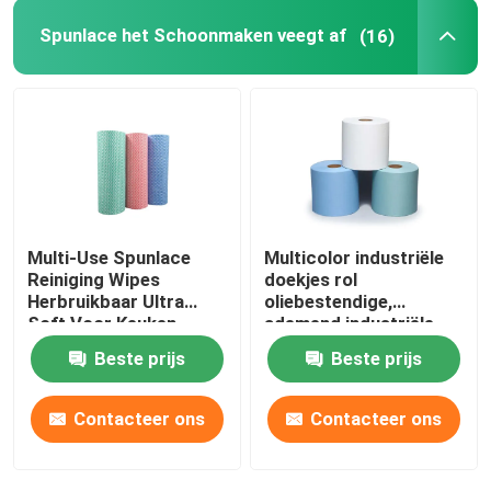
Spunlace het Schoonmaken veegt af
(16)
Multi-Use Spunlace
Multicolor industriële
Reiniging Wipes
doekjes rol
Herbruikbaar Ultra
oliebestendige,
Soft Voor Keuken
ademend industriële
doekpapier
Beste prijs
Beste prijs
Contacteer ons
Contacteer ons