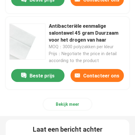
Niet-geweven Lijstdoek
Antibacteriële eenmalige
salontawel 45 gram Duurzaam
Huishoudelijke schoonmaaklakken
voor het drogen van haar
MOQ：3000 polyzakken per kleur
Spunlace het Schoonmaken veegt af
Prijs：Negotiate the price in detail
according to the product
Zware industriële doekjes
Beste prijs
Contacteer ons
Het beschikbare Schoonmaken veegt af
Bekijk meer
Wippers voor de voedingssector
Laat een bericht achter
Keukendoeken voor eenmalig gebruik