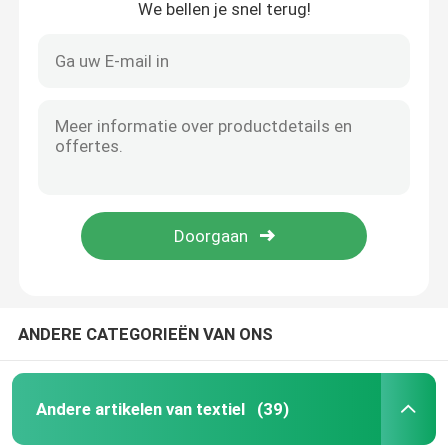
We bellen je snel terug!
Eenmalig salontawel
Weedbestrijdingsstof
Vlies tegen vorst
Gewasbeschermingszak
nat veegt af
ANDERE CATEGORIEËN VAN ONS
Andere artikelen van textiel
(39)