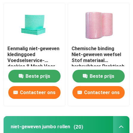
Eenmalig niet-geweven
Chemische binding
kledinggoed
Niet-geweven weefsel
Voedselservice-
Stof materiaal
doekjes 8 Mesh Voor
herbruikbaar Praktisch
schotel
Beste prijs
Beste prijs
Contacteer ons
Contacteer ons
niet-geweven jumbo rollen
(20)