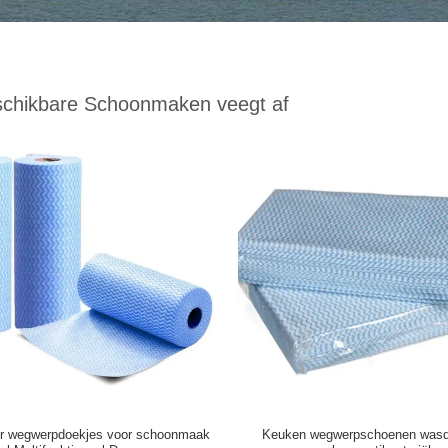
schikbare Schoonmaken veegt af
er wegwerpdoekjes voor schoonmaak
Keuken wegwerpschoenen was