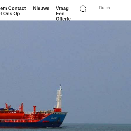
Dutch
em Contact
Nieuws
Vraag
t Ons Op
Een
Offerte