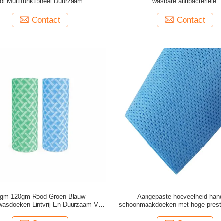
ol Multifunktioneel Duurzaam
wasbare antibacteriële
Contact
Contact
gm-120gm Rood Groen Blauw
Aangepaste hoeveelheid han
asdoeken Lintvrij En Duurzaam Voor
schoonmaakdoeken met hoge presta
Zware Reiniging
jaar houdbaarheid