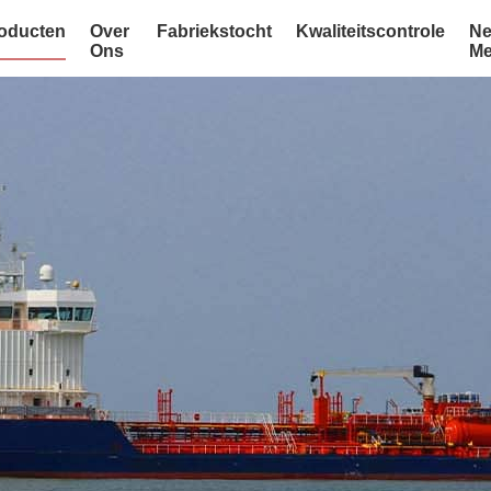
oducten
Over
Fabriekstocht
Kwaliteitscontrole
Ne
Ons
Me