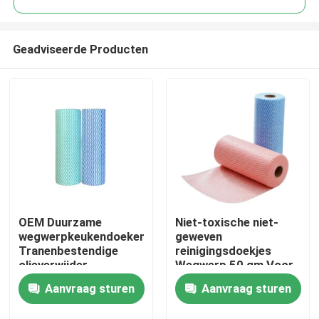
Geadviseerde Producten
OEM Duurzame
Niet-toxische niet-
Thuis
wegwerpkeukendoeken
geweven
Tranenbestendige
reinigingsdoekjes
olieverwijder
Wegwerp 50 gm Voor
Producten
afwas
Aanvraag sturen
Aanvraag sturen
Over ons