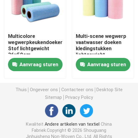
Niet-geweven Lijstdoek
Huishoudelijke schoonmaaklakken
Multicolore
Multi-scene wegwerp
wegwerpkeukendoeken
vaatwasser doeken
Stof lichtgewicht
kledingstukken
36x50cm
lichtgewicht
Spunlace het Schoonmaken veegt af
Duurzaam
Aanvraag sturen
Aanvraag sturen
Zware industriële doekjes
Thuis
Ongeveer ons
Contacteer ons
Desktop Site
Het beschikbare Schoonmaken veegt af
Sitemap
Privacy Policy
Wippers voor de voedingssector
Kwaliteit
Andere artikelen van textiel
China
Fabriek.Copyright © 2026 Shouguang
Keukendoeken voor eenmalig gebruik
Jinhuisheng Non-Woven Co., Ltd. All Rights