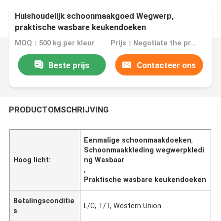
Huishoudelijk schoonmaakgoed Wegwerp,
praktische wasbare keukendoeken
MOQ：500 kg per kleur
Prijs：Negotiate the price in detail according to the product
Beste prijs
Contacteer ons
PRODUCTOMSCHRIJVING
Eenmalige schoonmaakdoeken
,
Schoonmaakkleding wegwerpkledi
Hoog licht:
ng Wasbaar
,
Praktische wasbare keukendoeken
Betalingsconditie
L/C, T/T, Western Union
s