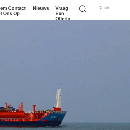
Dutch
em Contact
Nieuws
Vraag
t Ons Op
Een
Offerte