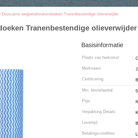
Duurzame wegwerpkeukendoeken Tranenbestendige olieverwijder
eken Tranenbestendige olieverwijder
Basisinformatie
Plaats van herkomst:
C
Merknaam:
Certificering:
B
Min. bestelaantal:
5
Prijs:
N
Verpakking Details:
K
Levertijd:
B
Betalingscondities:
L