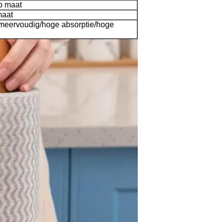
p maat
maat
g/meervoudig/hoge absorptie/hoge