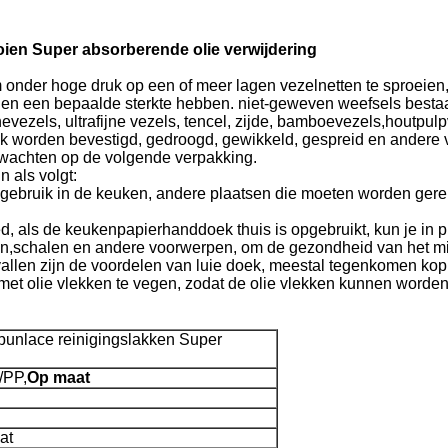
ien Super absorberende olie verwijdering
 onder hoge druk op een of meer lagen vezelnetten te sproeien,
 en een bepaalde sterkte hebben. niet-geweven weefsels bestaan
nevezels, ultrafijne vezels, tencel, zijde, bamboevezels,houtpul
ok worden bevestigd, gedroogd, gewikkeld, gespreid en andere v
e wachten op de volgende verpakking.
 als volgt:
t gebruik in de keuken, andere plaatsen die moeten worden gere
oed, als de keukenpapierhanddoek thuis is opgebruikt, kun je in
ken,schalen en andere voorwerpen, om de gezondheid van het mi
allen zijn de voordelen van luie doek, meestal tegenkomen koppi
t olie vlekken te vegen, zodat de olie vlekken kunnen worden g
unlace reinigingslakken Super
/PP,
Op maat
at