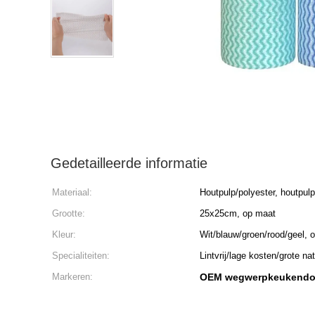
Gedetailleerde informatie
Materiaal:
Houtpulp/polyester, houtpul
Grootte:
25x25cm, op maat
Kleur:
Wit/blauw/groen/rood/geel, 
Specialiteiten:
Lintvrij/lage kosten/grote na
Markeren:
OEM wegwerpkeukendo