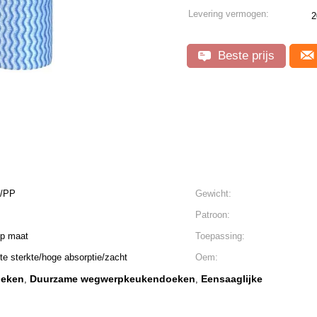
Levering vermogen:
2
Beste prijs
p/PP
Gewicht:
Patroon:
op maat
Toepassing:
tte sterkte/hoge absorptie/zacht
Oem:
eken
Duurzame wegwerpkeukendoeken
Eensaaglijke
,
,