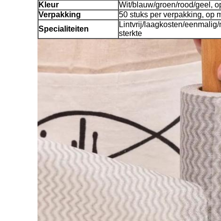
Kleur
Wit/blauw/groen/rood/geel, o
Verpakking
50 stuks per verpakking, op 
Lintvrij/laagkosten/eenmali
Specialiteiten
sterkte