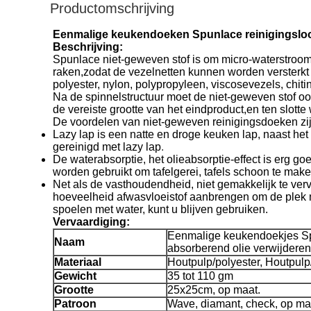
Productomschrijving
Eenmalige keukendoeken Spunlace reinigingsloo
Beschrijving:
Spunlace niet-geweven stof is om micro-waterstroom
raken,zodat de vezelnetten kunnen worden versterkt
polyester, nylon, polypropyleen, viscosevezels, chiti
Na de spinnelstructuur moet de niet-geweven stof o
de vereiste grootte van het eindproduct,en ten slott
De voordelen van niet-geweven reinigingsdoeken zijn
Lazy lap is een natte en droge keuken lap, naast he
gereinigd met lazy lap
.
De waterabsorptie, het olieabsorptie-effect is erg g
worden gebruikt om tafelgerei, tafels schoon te ma
Net als de vasthoudendheid, niet gemakkelijk te verv
hoeveelheid afwasvloeistof aanbrengen om de plek me
spoelen met water, kunt u blijven gebruiken.
Vervaardiging:
Eenmalige keukendoekjes Sp
Naam
absorberend olie verwijderen
Materiaal
Houtpulp/polyester, Houtpulp
Gewicht
35 tot 110 gm
Grootte
25x25cm, op maat.
Patroon
Wave, diamant, check, op ma