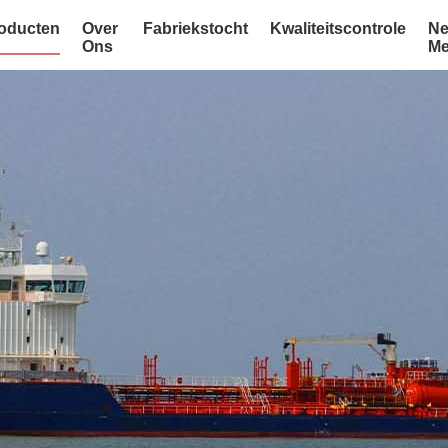
oducten
Over
Fabriekstocht
Kwaliteitscontrole
Ne
Ons
Me