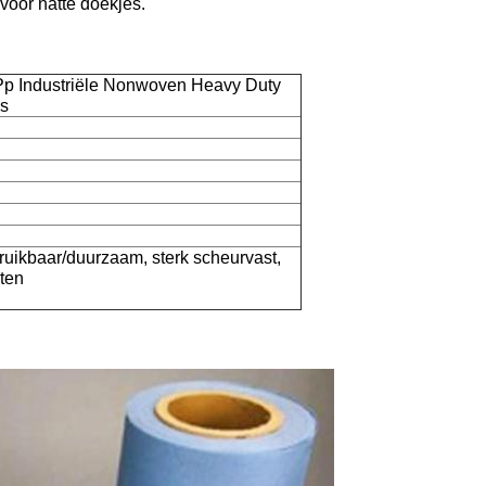
voor natte doekjes.
p Industriële Nonwoven Heavy Duty
es
ruikbaar/duurzaam, sterk scheurvast,
sten