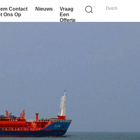
Dutch
em Contact
Nieuws
Vraag
t Ons Op
Een
Offerte