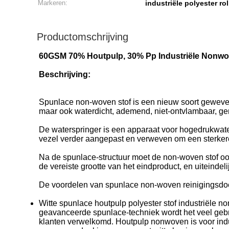
Markeren:
industriële polyester ro
Productomschrijving
60GSM 70% Houtpulp, 30% Pp Industriële Nonwo
Beschrijving:
Spunlace non-woven stof is een nieuw soort geweven s
maar ook waterdicht, ademend, niet-ontvlambaar, ge
De waterspringer is een apparaat voor hogedrukwater
vezel verder aangepast en verweven om een sterkere
Na de spunlace-structuur moet de non-woven stof ook
de vereiste grootte van het eindproduct, en uiteind
De voordelen van spunlace non-woven reinigingsdoek
Witte spunlace houtpulp polyester stof industriël
geavanceerde spunlace-techniek wordt het veel gebrui
klanten verwelkomd. Houtpulp nonwoven is voor indu