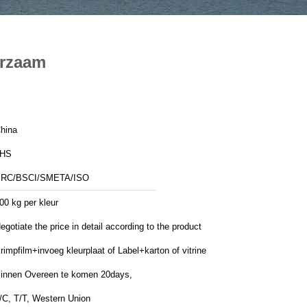
urzaam
hina
JHS
RC/BSCI/SMETA/ISO
00 kg per kleur
egotiate the price in detail according to the product
rimpfilm+invoeg kleurplaat of Label+karton of vitrine
innen Overeen te komen 20days,
/C, T/T, Western Union