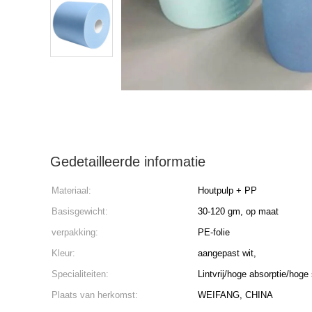
Gedetailleerde informatie
Materiaal:
Houtpulp + PP
Basisgewicht:
30-120 gm, op maat
verpakking:
PE-folie
Kleur:
aangepast wit,
Specialiteiten:
Lintvrij/hoge absorptie/hoge
Plaats van herkomst:
WEIFANG, CHINA