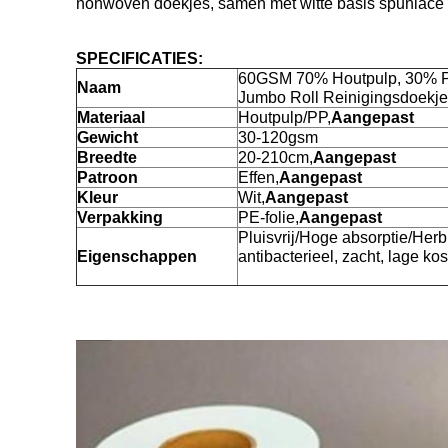
nonwoven doekjes, samen met witte basis spunlace 
SPECIFICATIES:
60GSM 70% Houtpulp, 30% P
Naam
Jumbo Roll Reinigingsdoekj
Materiaal
Houtpulp/PP,
Aangepast
Gewicht
30-120gsm
Breedte
20-210cm,
Aangepast
Patroon
Effen,
Aangepast
Kleur
Wit,
Aangepast
Verpakking
PE-folie,
Aangepast
Pluisvrij/Hoge absorptie/Herb
Eigenschappen
antibacterieel, zacht, lage ko