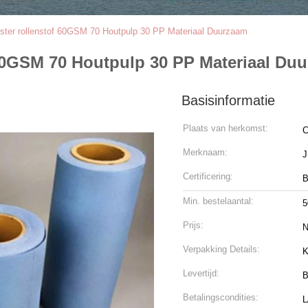
yester rollenstof 60GSM 70 Houtpulp 30 PP Materiaal Duurzaam
f 60GSM 70 Houtpulp 30 PP Materiaal Du
Basisinformatie
Plaats van herkomst:
C
Merknaam:
Certificering:
B
Min. bestelaantal:
5
Prijs:
N
Verpakking Details:
K
Levertijd:
B
Betalingscondities:
L