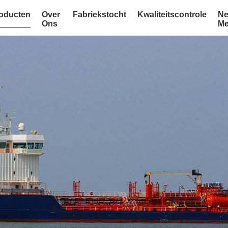
oducten
Over
Fabriekstocht
Kwaliteitscontrole
Ne
Ons
Me