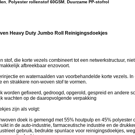
llen
Polyester rollenstof 60GSM
Duurzame PP-stofrol
,
,
ven Heavy Duty Jumbo Roll Reinigingsdoekjes
tof, die korte vezels combineert tot een netwerkstructuur, niet 
makkelijk afbreekbaar enzovoort.
injectie en waternaalden van voorbehandelde korte vezels. In 
 en strakkere non-woven stof te vormen.
 worden gefixeerd, gedroogd, opgerold, gespreid en andere sch
elijk wachten op de daaropvolgende verpakking
jes zijn als volgt:
e nonwoven doek is gemengd met 55% houtpulp en 45% polyester 
kt in de auto-industrie, farmaceutische industrie en de drukkeri
strieel gebruik, bedrukte spunlace voor reinigingsdoekjes, we