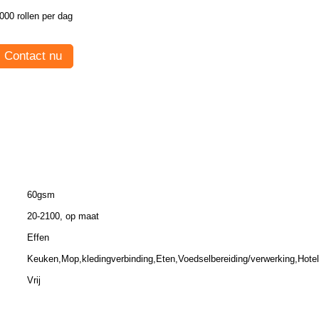
000 rollen per dag
Contact nu
60gsm
20-2100, op maat
Effen
Keuken,Mop,kledingverbinding,Eten,Voedselbereiding/verwerking,Hotel
Vrij