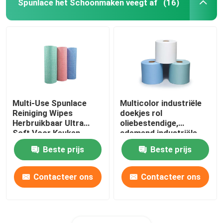
Spunlace het Schoonmaken veegt af
(16)
Multi-Use Spunlace
Multicolor industriële
Reiniging Wipes
doekjes rol
Herbruikbaar Ultra
oliebestendige,
Soft Voor Keuken
ademend industriële
doekpapier
Beste prijs
Beste prijs
Contacteer ons
Contacteer ons