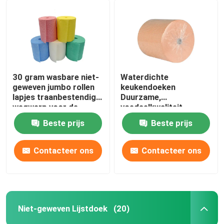
30 gram wasbare niet-
Waterdichte
geweven jumbo rollen
keukendoeken
lapjes traanbestendig
Duurzame,
wegwerp voor de
voedselkwaliteit
keuken
wegwerphanddoeken
Beste prijs
Beste prijs
Contacteer ons
Contacteer ons
Niet-geweven Lijstdoek
(20)