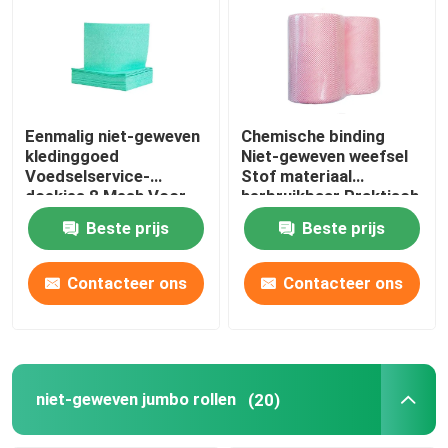
Eenmalig niet-geweven
Chemische binding
kledinggoed
Niet-geweven weefsel
Voedselservice-
Stof materiaal
doekjes 8 Mesh Voor
herbruikbaar Praktisch
schotel
Beste prijs
Beste prijs
Contacteer ons
Contacteer ons
niet-geweven jumbo rollen
(20)