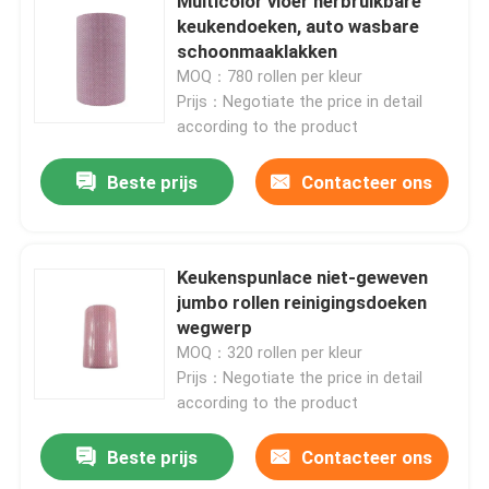
Multicolor vloer herbruikbare
keukendoeken, auto wasbare
schoonmaaklakken
Fabriekstocht
MOQ：780 rollen per kleur
Prijs：Negotiate the price in detail
according to the product
Kwaliteitscontrole
Beste prijs
Contacteer ons
Neem contact met ons op
Nieuws
Keukenspunlace niet-geweven
jumbo rollen reinigingsdoeken
wegwerp
Vraag een offerte
MOQ：320 rollen per kleur
Prijs：Negotiate the price in detail
according to the product
Andere artikelen van textiel
Beste prijs
Contacteer ons
niet-geweven jumbo rollen