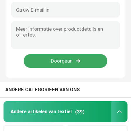
Eenmalig salontawel
Weedbestrijdingsstof
Vlies tegen vorst
Gewasbeschermingszak
nat veegt af
ANDERE CATEGORIEËN VAN ONS
Andere artikelen van textiel
(39)