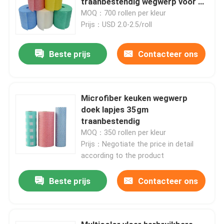
traanbestendig wegwerp voor de
keuken
MOQ：700 rollen per kleur
Prijs：USD 2.0-2.5/roll
Beste prijs
Contacteer ons
Microfiber keuken wegwerp
doek lapjes 35gm
traanbestendig
MOQ：350 rollen per kleur
Prijs：Negotiate the price in detail
according to the product
Thuis
Beste prijs
Contacteer ons
Producten
Over ons