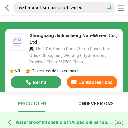
Shouguang Jinhuisheng Non-Woven Co.,
Ltd
No.3816,Xihuan Road,Wenjia Subdistrict
Office,Shouguang,Weifang City,Shandong
Province,China 262700,China
5.0
Geverifieerde Leverancier
Bel nu
Contacteer ons
PRODUCTEN
ONGEVEER ONS
waterproof kitchen cloth wipes online fabricage
(33)