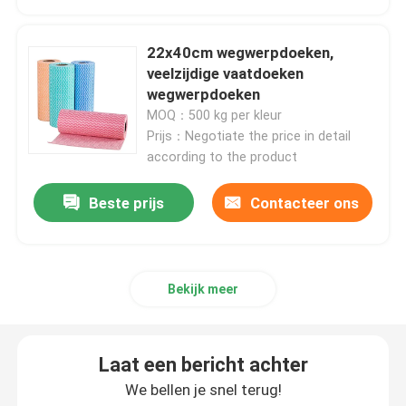
Niet-geweven Lijstdoek
22x40cm wegwerpdoeken,
veelzijdige vaatdoeken
wegwerpdoeken
Huishoudelijke schoonmaaklakken
MOQ：500 kg per kleur
Prijs：Negotiate the price in detail
according to the product
Spunlace het Schoonmaken veegt af
Beste prijs
Contacteer ons
Zware industriële doekjes
Het beschikbare Schoonmaken veegt af
Bekijk meer
Wippers voor de voedingssector
Laat een bericht achter
We bellen je snel terug!
Keukendoeken voor eenmalig gebruik