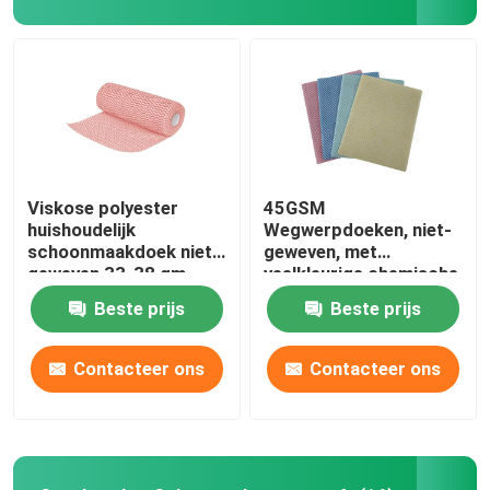
Viskose polyester
45GSM
huishoudelijk
Wegwerpdoeken, niet-
schoonmaakdoek niet-
geweven, met
geweven 33-38 gm
veelkleurige chemische
bindingen
Beste prijs
Beste prijs
Contacteer ons
Contacteer ons