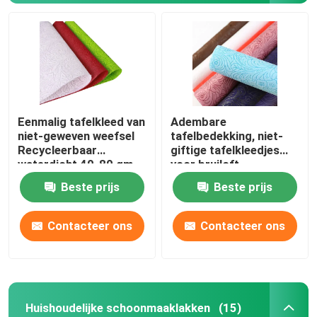
Eenmalig tafelkleed van
Adembare
niet-geweven weefsel
tafelbedekking, niet-
Recycleerbaar
giftige tafelkleedjes
waterdicht 40-80 gm
voor bruiloft.
Beste prijs
Beste prijs
Contacteer ons
Contacteer ons
Huishoudelijke schoonmaaklakken
(15)