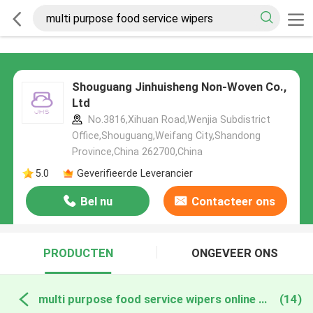
Shouguang Jinhuisheng Non-Woven Co.,
Ltd
No.3816,Xihuan Road,Wenjia Subdistrict
Office,Shouguang,Weifang City,Shandong
Province,China 262700,China
5.0
Geverifieerde Leverancier
Bel nu
Contacteer ons
PRODUCTEN
ONGEVEER ONS
multi purpose food service wipers online fabricage
(14)