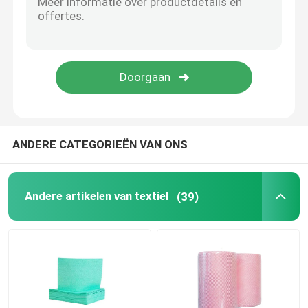
Eenmalig salontawel
Weedbestrijdingsstof
Vlies tegen vorst
ANDERE CATEGORIEËN VAN ONS
Gewasbeschermingszak
Andere artikelen van textiel
(39)
nat veegt af