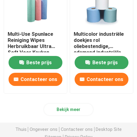
Multi-Use Spunlace
Multicolor industriële
Reiniging Wipes
doekjes rol
Herbruikbaar Ultra
oliebestendige,
Soft Voor Keuken
ademend industriële
doekpapier
Beste prijs
Beste prijs
Contacteer ons
Contacteer ons
Bekijk meer
Thuis
Ongeveer ons
Contacteer ons
Desktop Site
Sitemap
Privacy Policy