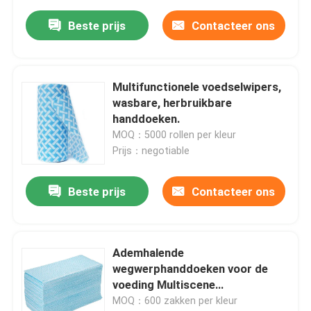
Beste prijs
Contacteer ons
Multifunctionele voedselwipers,
wasbare, herbruikbare
handdoeken.
MOQ：5000 rollen per kleur
Prijs：negotiable
Beste prijs
Contacteer ons
Ademhalende
wegwerphanddoeken voor de
voeding Multiscene
antibacteriële
MOQ：600 zakken per kleur