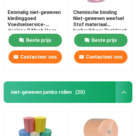
Eenmalig niet-geweven
Chemische binding
kledinggoed
Niet-geweven weefsel
Voedselservice-
Stof materiaal
doekjes 8 Mesh Voor
herbruikbaar Praktisch
schotel
Beste prijs
Beste prijs
Contacteer ons
Contacteer ons
niet-geweven jumbo rollen
(20)