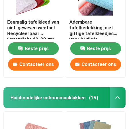
Eenmalig tafelkleed van
Adembare
niet-geweven weefsel
tafelbedekking, niet-
Recycleerbaar
giftige tafelkleedjes
waterdicht 40-80 gm
voor bruiloft.
Beste prijs
Beste prijs
Contacteer ons
Contacteer ons
Huishoudelijke schoonmaaklakken
(15)