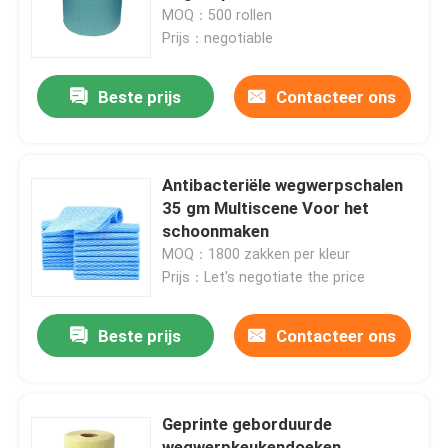
MOQ：500 rollen
Prijs：negotiable
Fabriekstocht
Beste prijs
Contacteer ons
Kwaliteitscontrole
Neem contact met ons op
Antibacteriële wegwerpschalen
35 gm Multiscene Voor het
schoonmaken
Nieuws
MOQ：1800 zakken per kleur
Prijs：Let's negotiate the price
Vraag een offerte
Beste prijs
Contacteer ons
Andere artikelen van textiel
Geprinte geborduurde
niet-geweven jumbo rollen
wegwerpkeukendoeken