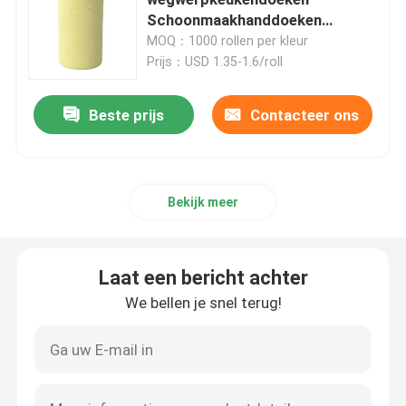
Schoonmaakhanddoeken
Antibacteriële
MOQ：1000 rollen per kleur
Niet-geweven Lijstdoek
Prijs：USD 1.35-1.6/roll
Huishoudelijke schoonmaaklakken
Beste prijs
Contacteer ons
Spunlace het Schoonmaken veegt af
Bekijk meer
Zware industriële doekjes
Laat een bericht achter
Het beschikbare Schoonmaken veegt af
We bellen je snel terug!
Wippers voor de voedingssector
Keukendoeken voor eenmalig gebruik