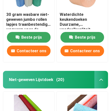
30 gram wasbare niet-
Waterdichte
geweven jumbo rollen
keukendoeken
lapjes traanbestendig
Duurzame,
wegwerp voor de
voedselkwaliteit
keuken
wegwerphanddoeken
Beste prijs
Beste prijs
Contacteer ons
Contacteer ons
Niet-geweven Lijstdoek
(20)