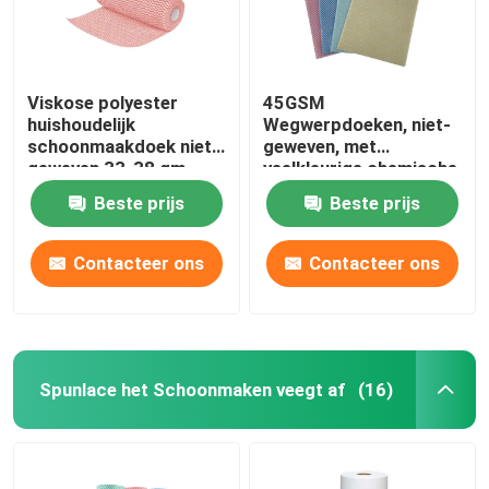
Viskose polyester
45GSM
huishoudelijk
Wegwerpdoeken, niet-
schoonmaakdoek niet-
geweven, met
geweven 33-38 gm
veelkleurige chemische
bindingen
Beste prijs
Beste prijs
Contacteer ons
Contacteer ons
Spunlace het Schoonmaken veegt af
(16)