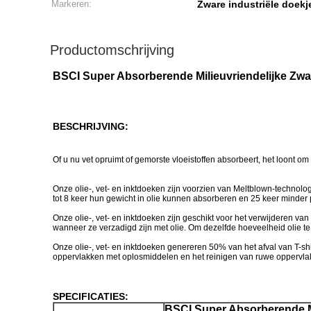
Markeren:
Zware industriële doekj
Productomschrijving
BSCI Super Absorberende Milieuvriendelijke Zw
BESCHRIJVING:
Of u nu vet opruimt of gemorste vloeistoffen absorbeert, het loont om
Onze olie-, vet- en inktdoeken zijn voorzien van Meltblown-technol
tot 8 keer hun gewicht in olie kunnen absorberen en 25 keer minder 
Onze olie-, vet- en inktdoeken zijn geschikt voor het verwijderen van
wanneer ze verzadigd zijn met olie. Om dezelfde hoeveelheid olie t
Onze olie-, vet- en inktdoeken genereren 50% van het afval van T-s
oppervlakken met oplosmiddelen en het reinigen van ruwe oppervla
SPECIFICATIES:
BSCI Super Absorberende Mi