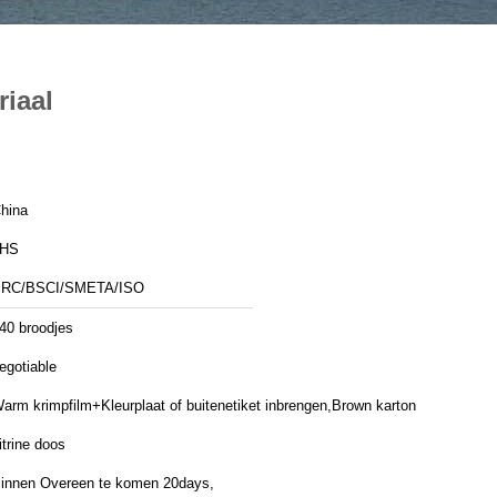
riaal
hina
JHS
RC/BSCI/SMETA/ISO
40 broodjes
egotiable
arm krimpfilm+Kleurplaat of buitenetiket inbrengen,Brown karton of
itrine doos
innen Overeen te komen 20days,