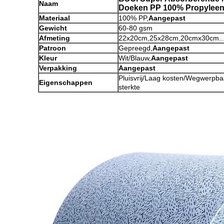
Naam
Doeken PP 100% Propyleen
Materiaal
100% PP,
Aangepast
Gewicht
60-80 gsm
Afmeting
22x20cm,25x28cm,20cmx30cm....
Patroon
Gepreegd,
Aangepast
Kleur
Wit/Blauw,
Aangepast
Verpakking
Aangepast
Pluisvrij/Laag kosten/Wegwerpba
Eigenschappen
sterkte