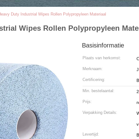
eavy Duty Industrial Wipes Rollen Polypropyleen Materiaal
trial Wipes Rollen Polypropyleen Mate
Basisinformatie
Plaats van herkomst:
C
Merknaam:
Certificering:
B
Min. bestelaantal:
2
Prijs:
n
Verpakking Details:
W
v
Levertijd:
B