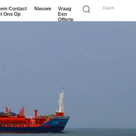
Dutch
em Contact
Nieuws
Vraag
t Ons Op
Een
Offerte