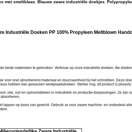
es met smeltblaas
Blauwe zware industriële doekjes
Polypropyle
,
,
are Industriële Doeken PP 100% Propyleen Meltblown Hand
 de beste materialen te gebruiken. Vertrouw op onze industriële doeken, die doeken 
ogie voor snel absorberend materiaal en duurzaamheid bij het schrobben. Deze doe
pluis hebben dan gewassen werkplaatsdoeken. Sterker nog, dit product is pluisvrij 
 vuil, olie, vuil en oplosmiddelen in industriële en productie-toepassingen. Ze zij
e absorberen,
hirt lappen op basis van gewicht. Gebruik ze voor zware machine- en onderdeel-a
kken.
lieuvriendelijke Zware Industriële