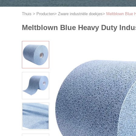
Thuis
>
Producten
>
Zware industriële doekjes
>
Meltblown Blue H
Meltblown Blue Heavy Duty Indus