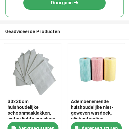
Doorgaan
Geadviseerde Producten
Thuis
30x30cm
Adembenemende
huishoudelijke
huishoudelijke niet-
Producten
schoonmaaklakken,
geweven wasdoek,
waterdichte spunlace
oliebestendige
niet-geweven doekjes
herbruikbare
Over ons
Aanvraag sturen
Aanvraag sturen