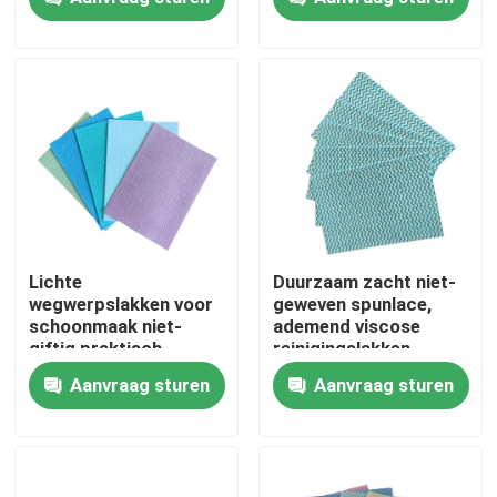
handdoeken voor
schoonmaken
Fabriekstocht
Kwaliteitscontrole
Neem contact met ons op
Nieuws
Lichte
Duurzaam zacht niet-
wegwerpslakken voor
geweven spunlace,
schoonmaak niet-
ademend viscose
Vraag een offerte
giftig praktisch
reinigingslakken
Aanvraag sturen
Aanvraag sturen
Andere artikelen van textiel
niet-geweven jumbo rollen