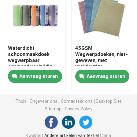
Niet-geweven Lijstdoek
Huishoudelijke schoonmaaklakken
Waterdicht
45GSM
schoonmaakdoek
Wegwerpdoeken, niet-
Spunlace het Schoonmaken veegt af
wegwerpbaar
geweven, met
ademend veelzijdig
veelkleurige
chemische bindingen
Zware industriële doekjes
Aanvraag sturen
Aanvraag sturen
Het beschikbare Schoonmaken veegt af
Thuis
Ongeveer ons
Contacteer ons
Desktop Site
Sitemap
Privacy Policy
Wippers voor de voedingssector
Keukendoeken voor eenmalig gebruik
Kwaliteit
Andere artikelen van textiel
China