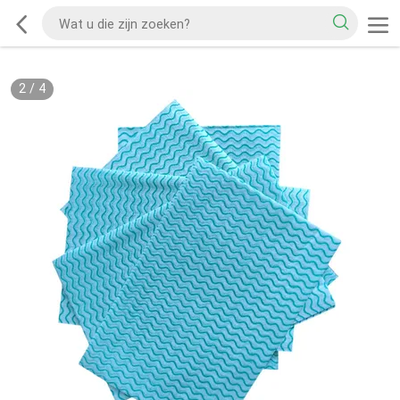
2
/
4