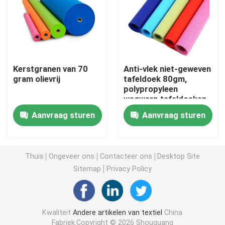
Niet-geweven Lijstdoek
Huishoudelijke schoonmaaklakken
Kerstgranen van 70
Anti-vlek niet-geweven
gram olievrij
tafeldoek 80gm,
polypropyleen
Spunlace het Schoonmaken veegt af
wegwerp tafeldoeken
Aanvraag sturen
Aanvraag sturen
Zware industriële doekjes
Het beschikbare Schoonmaken veegt af
Thuis
Ongeveer ons
Contacteer ons
Desktop Site
Sitemap
Privacy Policy
Wippers voor de voedingssector
Kwaliteit
Andere artikelen van textiel
China
Keukendoeken voor eenmalig gebruik
Fabriek.Copyright © 2026 Shouguang