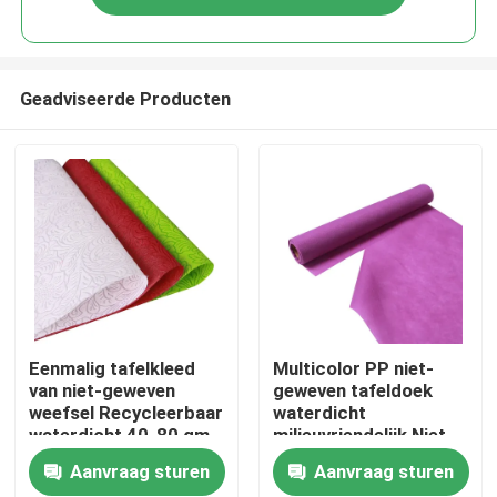
Geadviseerde Producten
Thuis
Eenmalig tafelkleed
Multicolor PP niet-
van niet-geweven
geweven tafeldoek
weefsel Recycleerbaar
waterdicht
Producten
waterdicht 40-80 gm
milieuvriendelijk Niet-
toxisch
Aanvraag sturen
Aanvraag sturen
Over ons