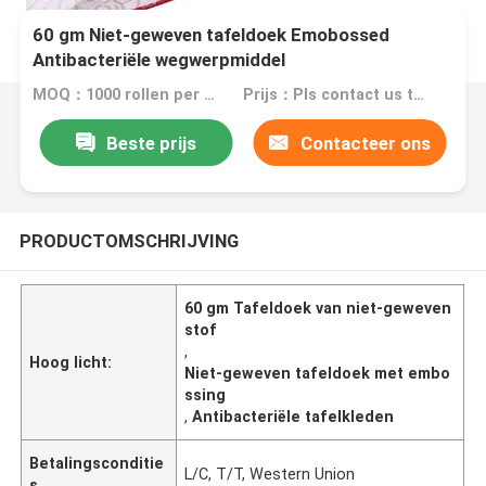
60 gm Niet-geweven tafeldoek Emobossed
Antibacteriële wegwerpmiddel
MOQ：1000 rollen per kleur
Prijs：Pls contact us to go into the details of specific price
Beste prijs
Contacteer ons
PRODUCTOMSCHRIJVING
60 gm Tafeldoek van niet-geweven
stof
,
Hoog licht:
Niet-geweven tafeldoek met embo
ssing
,
Antibacteriële tafelkleden
Betalingsconditie
L/C, T/T, Western Union
s