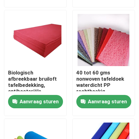
Fabriekstocht
Kwaliteitscontrole
Neem contact met ons op
Biologisch
40 tot 60 gms
Nieuws
afbreekbaar bruiloft
nonwoven tafeldoek
tafelbedekking,
waterdicht PP
antibacteriële
rechthoekig
Vraag een offerte
kunststof feest
Aanvraag sturen
Aanvraag sturen
tafellaken
Andere artikelen van textiel
niet-geweven jumbo rollen