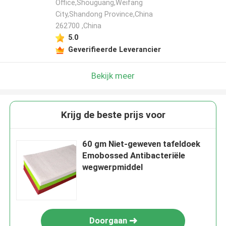
Office,Shouguang,Weifang
City,Shandong Province,China
262700 ,China
5.0
Geverifieerde Leverancier
Bekijk meer
Krijg de beste prijs voor
60 gm Niet-geweven tafeldoek
Emobossed Antibacteriële
wegwerpmiddel
Doorgaan