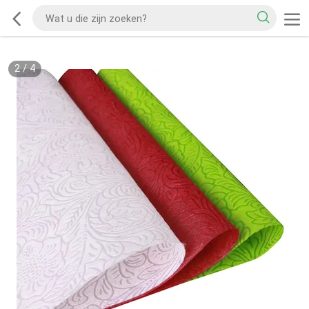
2
/
4