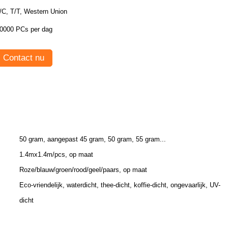
/C, T/T, Western Union
0000 PCs per dag
Contact nu
50 gram, aangepast 45 gram, 50 gram, 55 gram...
1.4mx1.4m/pcs, op maat
Roze/blauw/groen/rood/geel/paars, op maat
Eco-vriendelijk, waterdicht, thee-dicht, koffie-dicht, ongevaarlijk, UV-
dicht