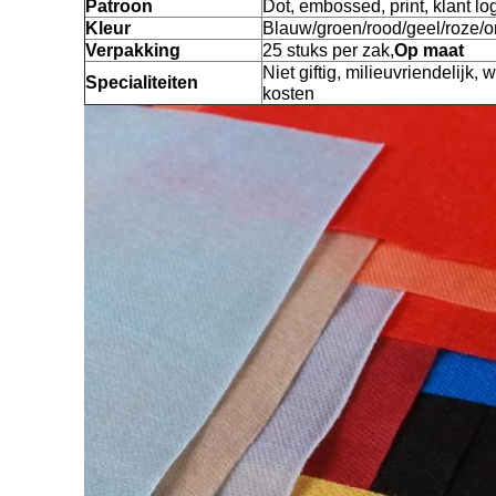
Patroon
Dot, embossed, print, klant lo
Kleur
Blauw/groen/rood/geel/roze/o
Verpakking
25 stuks per zak,
Op maat
Niet giftig, milieuvriendelijk, 
Specialiteiten
kosten