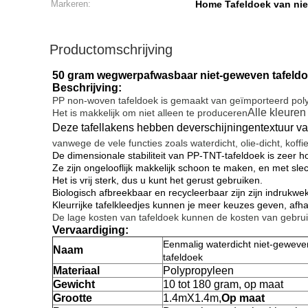
Markeren:
Home Tafeldoek van nie
Productomschrijving
50 gram wegwerpafwasbaar niet-geweven tafeldo
Beschrijving:
PP non-woven tafeldoek is gemaakt van geïmporteerd polypr
Alle kleuren
Het is makkelijk om niet alleen te produceren
Deze tafellakens hebben de
verschijning
en
textuur va
vanwege de vele functies zoals waterdicht, olie-dicht, koffi
De dimensionale stabiliteit van PP-TNT-tafeldoek is zeer h
Ze zijn ongelooflijk makkelijk schoon te maken, en met sle
Het is vrij sterk, dus u kunt het gerust gebruiken.
Biologisch afbreekbaar en recycleerbaar zijn zijn indrukw
Kleurrijke tafelkleedjes kunnen je meer keuzes geven, afh
De lage kosten van tafeldoek kunnen de kosten van gebrui
Vervaardiging:
Eenmalig waterdicht niet-geweve
Naam
tafeldoek
Materiaal
Polypropyleen
Gewicht
10 tot 180 gram, op maat
Grootte
1.4mX1.4m,
Op maat