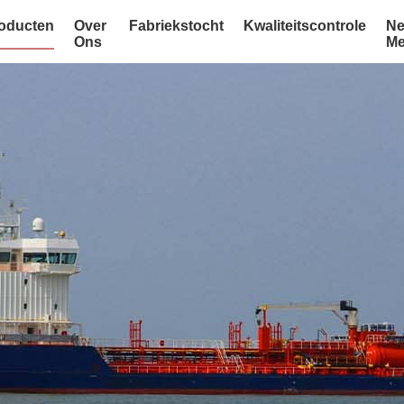
oducten
Over
Fabriekstocht
Kwaliteitscontrole
Ne
Ons
Me