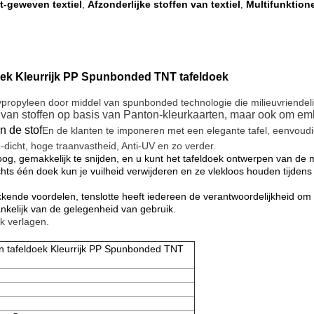
t-geweven textiel
Afzonderlijke stoffen van textiel
Multifunktion
,
,
ek Kleurrijk PP Spunbonded TNT tafeldoek
opyleen door middel van spunbonded technologie die milieuvriendelijk
 van stoffen op basis van Panton-kleurkaarten, maar ook om embo
n de stof
En de klanten te imponeren met een elegante tafel, eenvoudi
e-dicht, hoge traanvastheid, Anti-UV en zo verder.
oog, gemakkelijk te snijden, en u kunt het tafeldoek ontwerpen van de 
chts één doek kun je vuilheid verwijderen en ze vlekloos houden tijdens 
ekkende voordelen, tenslotte heeft iedereen de verantwoordelijkheid om
ankelijk van de gelegenheid van gebruik.
k verlagen.
n tafeldoek Kleurrijk PP Spunbonded TNT