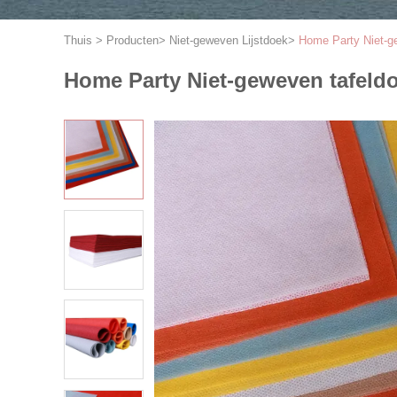
Thuis
>
Producten
>
Niet-geweven Lijstdoek
>
Home Party Niet-g
Home Party Niet-geweven tafeld