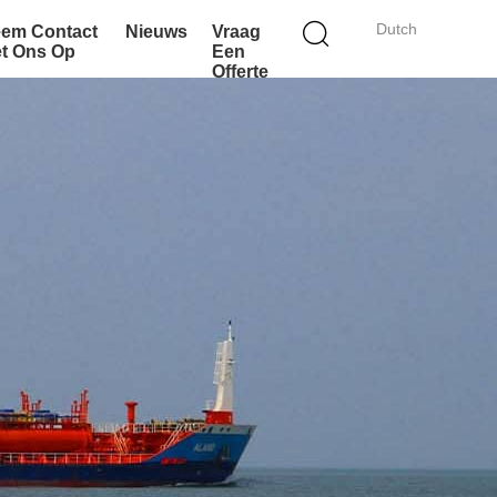
Dutch
em Contact
Nieuws
Vraag
t Ons Op
Een
Offerte