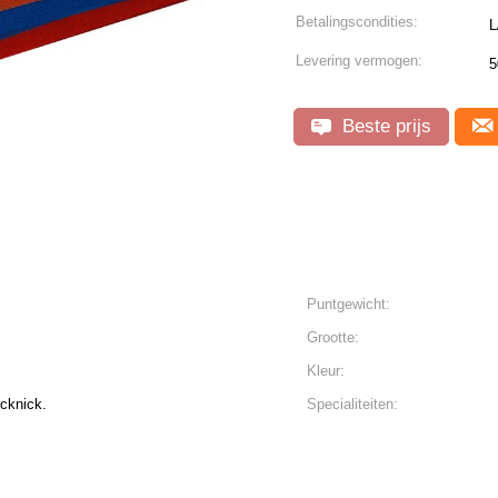
Betalingscondities:
L
Levering vermogen:
5
Beste prijs
Puntgewicht:
Grootte:
Kleur:
icknick.
Specialiteiten: