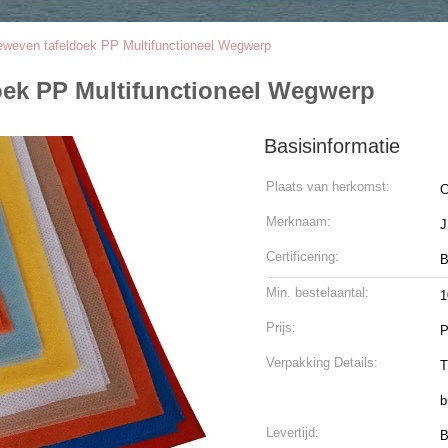
eweven tafeldoek PP Multifunctioneel Wegwerp
oek PP Multifunctioneel Wegwerp
Basisinformatie
Plaats van herkomst:
C
Merknaam:
Certificering:
B
Min. bestelaantal:
1
Prijs:
P
Verpakking Details:
T
b
Levertijd:
B