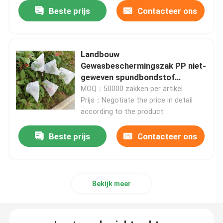
Beste prijs
Contacteer ons
Niet-geweven Lijstdoek
Landbouw
Huishoudelijke schoonmaaklakken
Gewasbeschermingszak PP niet-
geweven spundbondstof
Afbreekbaar
Spunlace het Schoonmaken veegt af
MOQ：50000 zakken per artikel
Prijs：Negotiate the price in detail
according to the product
Zware industriële doekjes
Beste prijs
Contacteer ons
Het beschikbare Schoonmaken veegt af
Wippers voor de voedingssector
Bekijk meer
Keukendoeken voor eenmalig gebruik