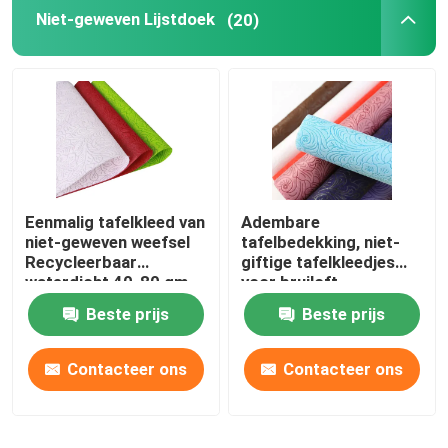
Niet-geweven Lijstdoek
(20)
Eenmalig tafelkleed van
Adembare
niet-geweven weefsel
tafelbedekking, niet-
Recycleerbaar
giftige tafelkleedjes
waterdicht 40-80 gm
voor bruiloft.
Beste prijs
Beste prijs
Contacteer ons
Contacteer ons