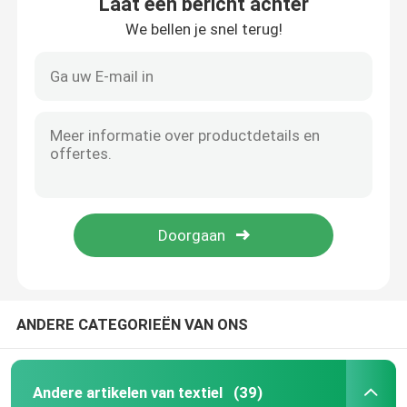
Laat een bericht achter
We bellen je snel terug!
Eenmalig salontawel
Weedbestrijdingsstof
Vlies tegen vorst
Gewasbeschermingszak
nat veegt af
ANDERE CATEGORIEËN VAN ONS
Andere artikelen van textiel
(39)