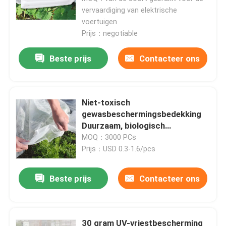
vervaardiging van elektrische
voertuigen
Prijs：negotiable
Beste prijs
Contacteer ons
Niet-toxisch
gewasbeschermingsbedekking
Duurzaam, biologisch
afbreekbaar tuinvlies voor
MOQ：3000 PCs
planten
Prijs：USD 0.3-1.6/pcs
Beste prijs
Contacteer ons
30 gram UV-vriestbescherming