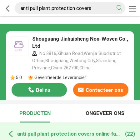
Shouguang Jinhuisheng Non-Woven Co.,
Ltd
No.3816,Xihuan Road,Wenjia Subdistrict
Office,Shouguang,Weifang City,Shandong
Province,China 262700,China
5.0
Geverifieerde Leverancier
Bel nu
Contacteer ons
PRODUCTEN
ONGEVEER ONS
anti pull plant protection covers online fabricage
(22)