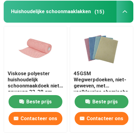
Huishoudelijke schoonmaaklakken
(15)
Viskose polyester
45GSM
huishoudelijk
Wegwerpdoeken, niet-
schoonmaakdoek niet-
geweven, met
geweven 33-38 gm
veelkleurige chemische
bindingen
Beste prijs
Beste prijs
Contacteer ons
Contacteer ons