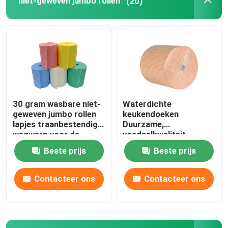
niet-geweven jumbo rollen
(20)
30 gram wasbare niet-
Waterdichte
geweven jumbo rollen
keukendoeken
lapjes traanbestendig
Duurzame,
wegwerp voor de
voedselkwaliteit
keuken
wegwerphanddoeken
Beste prijs
Beste prijs
Contacteer ons
Contacteer ons