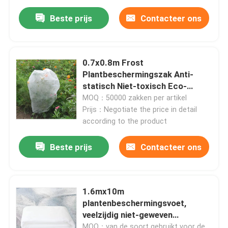
Beste prijs
Contacteer ons
0.7x0.8m Frost
Plantbeschermingszak Anti-
statisch Niet-toxisch Eco-
vriendelijk
MOQ：50000 zakken per artikel
Prijs：Negotiate the price in detail
according to the product
Beste prijs
Contacteer ons
1.6mx10m
plantenbeschermingsvoet,
veelzijdig niet-geweven
gewasbedekking
MOQ：van de soort gebruikt voor de