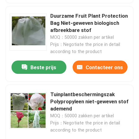
Duurzame Fruit Plant Protection
Fabriekstocht
Bag Niet-geweven biologisch
afbreekbare stof
Kwaliteitscontrole
MOQ：50000 zakken per artikel
Prijs：Negotiate the price in detail
according to the product
Neem contact met ons op
Beste prijs
Contacteer ons
Nieuws
Tuinplantbeschermingszak
Vraag een offerte
Polypropyleen niet-geweven stof
ademend
Andere artikelen van textiel
MOQ：50000 zakken per artikel
Prijs：Negotiate the price in detail
according to the product
niet-geweven jumbo rollen