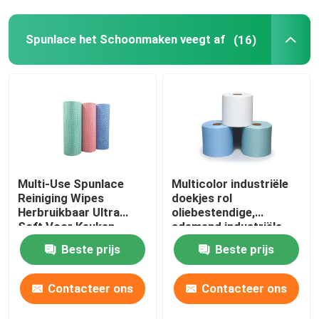
Spunlace het Schoonmaken veegt af
(16)
Multi-Use Spunlace
Multicolor industriële
Reiniging Wipes
doekjes rol
Herbruikbaar Ultra
oliebestendige,
Soft Voor Keuken
ademend industriële
doekpapier
Beste prijs
Beste prijs
Contacteer ons
Contacteer ons