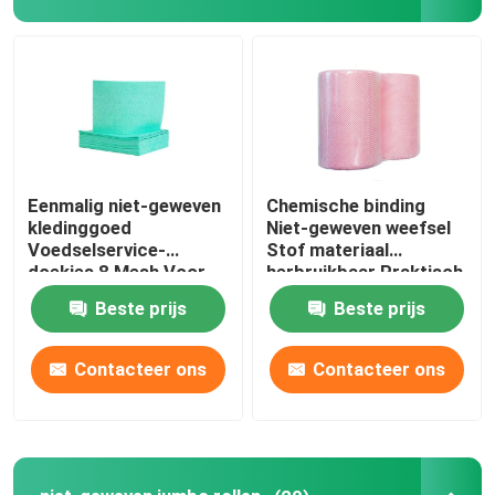
Eenmalig niet-geweven
Chemische binding
kledinggoed
Niet-geweven weefsel
Voedselservice-
Stof materiaal
doekjes 8 Mesh Voor
herbruikbaar Praktisch
schotel
Beste prijs
Beste prijs
Contacteer ons
Contacteer ons